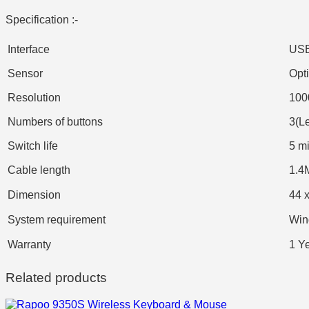
Specification :-
Interface
USB
Sensor
Opt
Resolution
100
Numbers of buttons
3(Le
Switch life
5 mi
Cable length
1.4
Dimension
44 
System requirement
Wind
Warranty
1 Y
Related products