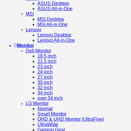
ASUS Desktop
ASUS All-in-One
MSI
MSI Desktop
MSI All-in-One
Lenovo
Lenovo Desktop
Lenovo All-in-One
Monitor
Dell-Monitor
18.5 inch
21.5 inch
23 inch
24 inch
27 inch
30 inch
32 inch
34 inch
over 34 inch
LG Monitor
Normal
Smart Monitor
QHD & UHD Monitor (UltraFine)
UltraWide
Gaming Gear