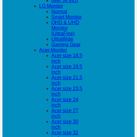
over 34 inch
LG Monitor
Normal
Smart Monitor
QHD & UHD
Monitor
(UltraFine)
UltraWide
Gaming Gear
Acer-Monitor
Acer size 18.5
inch
Acer size 19.5
inch
Acer size 21.5
inch
Acer size 23.5
inch
Acer size 24
inch
Acer size 27
inch
Acer size 30
inch
Acer size 32