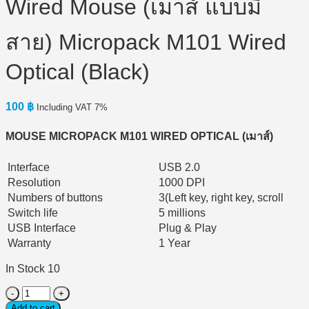
Wired Mouse (เมาส์ แบบมี
สาย) Micropack M101 Wired
Optical (Black)
100
฿
Including VAT 7%
MOUSE MICROPACK M101 WIRED OPTICAL
(เมาส์)
Interface
USB 2.0
Resolution
1000 DPI
Numbers of buttons
3(Left key, right key, scroll
Switch life
5 millions
USB Interface
Plug & Play
Warranty
1 Year
In Stock 10
Wired
Mouse
Add to cart