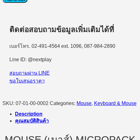
(เมาส์
แบบ
มี
ติดต่อสอบถามข้อมูลเพิ่มเติมได้ที่
สาย)
Micropack
M101
Wired
เบอร์โทร. 02-491-4564 ext. 1096, 087-984-2890
Optical
(Black)
Line ID: @nextplay
quantity
สอบถามผ่าน LINE
ขอใบเสนอราคา
SKU:
07-01-00-0002
Categories:
Mouse
,
Keyboard & Mouse
Description
คุณสมบัติสินค้า
MOUSE (เมาส์) MICROPACK