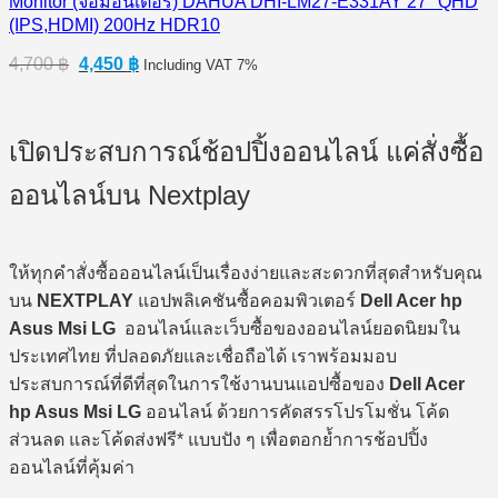
Monitor (จอมอนิเตอร์) DAHUA DHI-LM27-E331AY 27″ QHD
(IPS,HDMI) 200Hz HDR10
Original
Current
4,700
฿
4,450
฿
Including VAT 7%
price
price
was:
is:
4,700 ฿.
4,450 ฿.
เปิดประสบการณ์ช้อปปิ้งออนไลน์ แค่สั่งซื้อ
ออนไลน์บน Nextplay
ให้ทุกคำสั่งซื้อออนไลน์เป็นเรื่องง่ายและสะดวกที่สุดสำหรับคุณ
บน
NEXTPLAY
แอปพลิเคชันซื้อคอมพิวเตอร์
Dell Acer hp
Asus Msi LG
ออนไลน์และเว็บซื้อของออนไลน์ยอดนิยมใน
ประเทศไทย ที่ปลอดภัยและเชื่อถือได้ เราพร้อมมอบ
ประสบการณ์ที่ดีที่สุดในการใช้งานบนแอปซื้อของ
Dell Acer
hp Asus Msi LG
ออนไลน์ ด้วยการคัดสรรโปรโมชั่น โค้ด
ส่วนลด และโค้ดส่งฟรี* แบบปัง ๆ เพื่อตอกย้ำการช้อปปิ้ง
ออนไลน์ที่คุ้มค่า