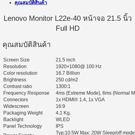
คุณสมบัติสินค้า
Lenovo Monitor L22e-40 หน้าจอ 21.5 นิ้ว
Full HD
คุณสมบัติสินค้า
Screen Size
21.5 inch
Resolution
1920×1080@ 100 Hz
Color resolution
16.7 Billion
Brightness
250 cd/m2
Contrast ratio
1300:1
Frequency Response
4ms (Extreme Mode), 6ms (Normal 
Connectors
1x HDMI® 1.4, 1x VGA
Widescreen
16:9
Packaging Weight
4.1 Kg.
Backlight
WLED
Panel Technology
IPS
Typ:10.5W Max: 20W Sleep/off mode: