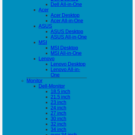
Dell All-in-One
Acer
Acer Desktop
Acer All-in-One
ASUS
ASUS Desktop
ASUS All-in-One
MSI
MSI Desktop
MSI All-in-One
Lenovo
Lenovo Desktop
Lenovo All-in-
One
Monitor
Dell-Monitor
18.5 inch
21.5 inch
23 inch
24 inch
27 inch
30 inch
32 inch
34 inch
over 34 inch