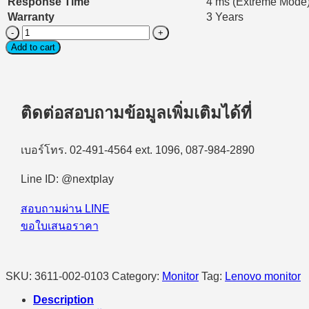
Response Time
4 ms (Extreme Mode)
Warranty
3 Years
Monitor(จอ
Add to cart
มอนิเตอร์)
Lenovo
L22-
4e
21.5
ติดต่อสอบถามข้อมูลเพิ่มเติมได้ที่
inch
IPS
FHD
เบอร์โทร. 02-491-4564 ext. 1096, 087-984-2890
100Hz
99%
sRGB
Line ID: @nextplay
quantity
สอบถามผ่าน LINE
ขอใบเสนอราคา
SKU:
3611-002-0103
Category:
Monitor
Tag:
Lenovo monitor
Description