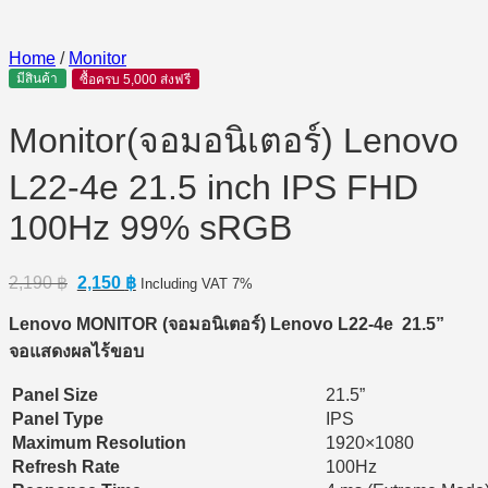
Home
/
Monitor
มีสินค้า
ซื้อครบ 5,000 ส่งฟรี
Monitor(จอมอนิเตอร์) Lenovo
L22-4e 21.5 inch IPS FHD
100Hz 99% sRGB
Original
Current
2,190
฿
2,150
฿
Including VAT 7%
price
price
was:
is:
Lenovo MONITOR (
จอมอนิเตอร์) Lenovo L22-4e 21.5”
2,190 ฿.
2,150 ฿.
จอแสดงผลไร้ขอบ
Panel Size
21.5”
Panel Type
IPS
Maximum Resolution
1920×1080
Refresh Rate
100Hz