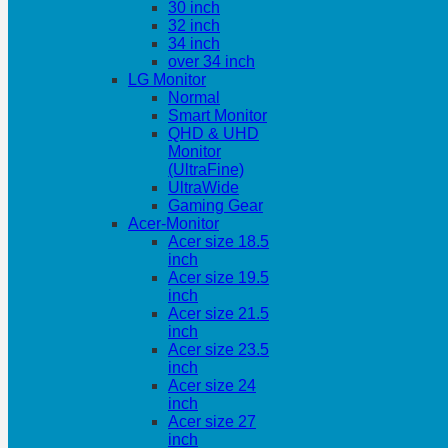
30 inch
32 inch
34 inch
over 34 inch
LG Monitor
Normal
Smart Monitor
QHD & UHD
Monitor
(UltraFine)
UltraWide
Gaming Gear
Acer-Monitor
Acer size 18.5
inch
Acer size 19.5
inch
Acer size 21.5
inch
Acer size 23.5
inch
Acer size 24
inch
Acer size 27
inch