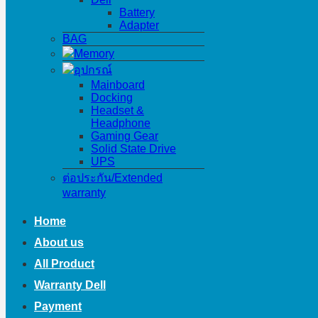
Battery
Adapter
BAG
Memory
อุปกรณ์
Mainboard
Docking
Headset &
Headphone
Gaming Gear
Solid State Drive
UPS
ต่อประกัน/Extended
warranty
Home
About us
All Product
Warranty Dell
Payment