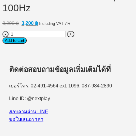
100Hz
Original
Current
3,290
฿
3,200
฿
Including VAT 7%
price
price
was:
is:
Monitor(จอ
3,290 ฿.
3,200 ฿.
Add to cart
มอนิเตอร์)DAHUA
DHI-
LM27-
A200
27"
ติดต่อสอบถามข้อมูลเพิ่มเติมได้ที่
FHD,
VA
100Hz
เบอร์โทร. 02-491-4564 ext. 1096, 087-984-2890
quantity
Line ID: @nextplay
สอบถามผ่าน LINE
ขอใบเสนอราคา