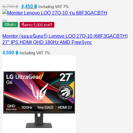
Original
Current
4,700
฿
4,450
฿
Including VAT 7%
price
price
was:
is:
4,700 ฿.
4,450 ฿.
มีสินค้า
ซื้อครบ 5,000 ส่งฟรี
Monitor (จอมอนิเตอร์) Lenovo LOQ 27Q-10 (68F3GACBTH)
27″ IPS HDMI QHD 180Hz AMD FreeSync
4,590
฿
Including VAT 7%