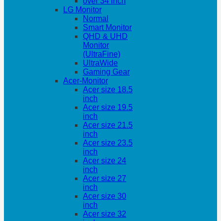
over 34 inch
LG Monitor
Normal
Smart Monitor
QHD & UHD
Monitor
(UltraFine)
UltraWide
Gaming Gear
Acer-Monitor
Acer size 18.5
inch
Acer size 19.5
inch
Acer size 21.5
inch
Acer size 23.5
inch
Acer size 24
inch
Acer size 27
inch
Acer size 30
inch
Acer size 32