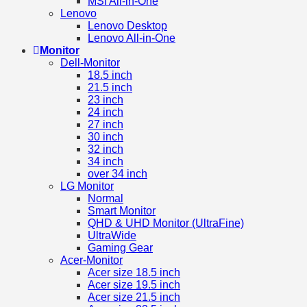
MSI All-in-One
Lenovo
Lenovo Desktop
Lenovo All-in-One
Monitor
Dell-Monitor
18.5 inch
21.5 inch
23 inch
24 inch
27 inch
30 inch
32 inch
34 inch
over 34 inch
LG Monitor
Normal
Smart Monitor
QHD & UHD Monitor (UltraFine)
UltraWide
Gaming Gear
Acer-Monitor
Acer size 18.5 inch
Acer size 19.5 inch
Acer size 21.5 inch