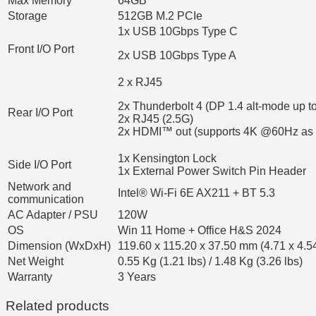
Max Memory
64GB
Storage
512GB M.2 PCIe
1x USB 10Gbps Type C
Front I/O Port
2x USB 10Gbps Type A
2 x RJ45
2x Thunderbolt 4 (DP 1.4 alt-mode up
Rear I/O Port
2x RJ45 (2.5G)
2x HDMI™ out (supports 4K @60Hz as s
1x Kensington Lock
Side I/O Port
1x External Power Switch Pin Header
Network and
Intel® Wi-Fi 6E AX211 + BT 5.3
communication
AC Adapter / PSU
120W
OS
Win 11 Home + Office H&S 2024
Dimension (WxDxH)
119.60 x 115.20 x 37.50 mm (4.71 x 4.54
Net Weight
0.55 Kg (1.21 lbs) / 1.48 Kg (3.26 lbs)
Warranty
3 Years
Related products