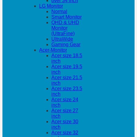
over 34 inch
LG Monitor
Normal
Smart Monitor
QHD & UHD
Monitor
(UltraFine)
UltraWide
Gaming Gear
Acer-Monitor
Acer size 18.5
inch
Acer size 19.5
inch
Acer size 21.5
inch
Acer size 23.5
inch
Acer size 24
inch
Acer size 27
inch
Acer size 30
inch
Acer size 32