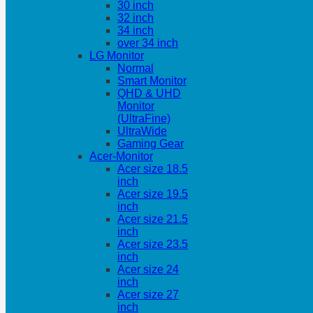
30 inch
32 inch
34 inch
over 34 inch
LG Monitor
Normal
Smart Monitor
QHD & UHD
Monitor
(UltraFine)
UltraWide
Gaming Gear
Acer-Monitor
Acer size 18.5
inch
Acer size 19.5
inch
Acer size 21.5
inch
Acer size 23.5
inch
Acer size 24
inch
Acer size 27
inch