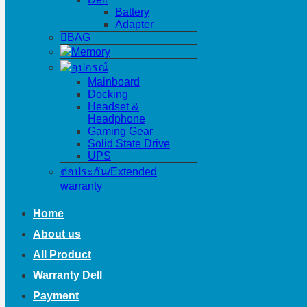
Battery
Adapter
BAG
Memory
อุปกรณ์
Mainboard
Docking
Headset &
Headphone
Gaming Gear
Solid State Drive
UPS
ต่อประกัน/Extended
warranty
Home
About us
All Product
Warranty Dell
Payment