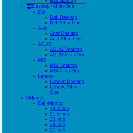
MSI Gaming
Desktop / All-in-One
Dell
Dell Desktop
Dell All-in-One
Acer
Acer Desktop
Acer All-in-One
ASUS
ASUS Desktop
ASUS All-in-One
MSI
MSI Desktop
MSI All-in-One
Lenovo
Lenovo Desktop
Lenovo All-in-
One
Monitor
Dell-Monitor
18.5 inch
21.5 inch
23 inch
24 inch
27 inch