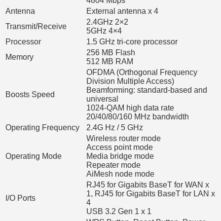
4804 Mbps
Antenna
External antenna x 4
2.4GHz 2×2
Transmit/Receive
5GHz 4×4
Processor
1.5 GHz tri-core processor
256 MB Flash
Memory
512 MB RAM
OFDMA (Orthogonal Frequency
Division Multiple Access)
Beamforming: standard-based and
Boosts Speed
universal
1024-QAM high data rate
20/40/80/160 MHz bandwidth
Operating Frequency
2.4G Hz / 5 GHz
Wireless router mode
Access point mode
Operating Mode
Media bridge mode
Repeater mode
AiMesh node mode
RJ45 for Gigabits BaseT for WAN x
1, RJ45 for Gigabits BaseT for LAN x
I/O Ports
4
USB 3.2 Gen 1 x 1