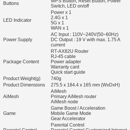
WPS Button, Reset Button, Power
Buttons
Switch, LED on/off
Power x 1
2.4G x 1
LED Indicator
5G x 1
WAN x 1
AC Input : 110V~240V(50~60Hz)
Power Supply
DC Output : 19 V with max. 1.75 A
current
RT-AX82U Router
RJ-45 cable
Package Content
Power adapter
Warranty card
Quick start guide
Product Weight(g)
740g
Product Dimensions
275.5 x 184.4 x 165 mm (WxDxH)
AiMesh
AiMesh
Primary AiMesh router
AiMesh node
Game Boost / Acceleration
Game
Mobile Game Mode
Gear Accelerator
Parental Control