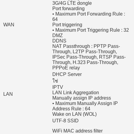
3G/4G LTE dongle
Port forwarding
• Maximum Port Forwarding Rule :
64
WAN
Port triggering
• Maximum Port Triggering Rule : 32
DMZ
DDNS
NAT Passthrough : PPTP Pass-
Through, L2TP Pass-Through,
IPSec Pass-Through, RTSP Pass-
Through, H.323 Pass-Through,
PPPoE relay
DHCP Server
ใช่
IPTV
LAN Link Aggregation
LAN
Manually assign IP address
• Maximum Manually Assign IP
Address Rule : 64
Wake on LAN (WOL)
UTF-8 SSID
WiFi MAC address filter