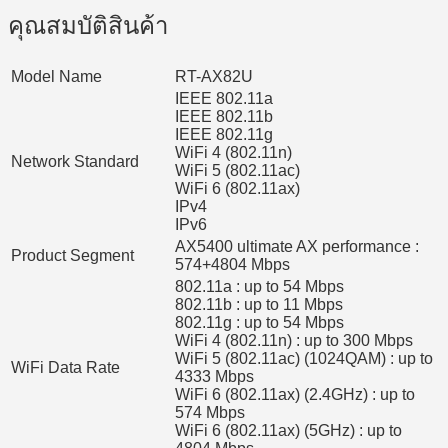
คุณสมบัติสินค้า
Model Name
RT-AX82U
IEEE 802.11a
IEEE 802.11b
IEEE 802.11g
WiFi 4 (802.11n)
Network Standard
WiFi 5 (802.11ac)
WiFi 6 (802.11ax)
IPv4
IPv6
AX5400 ultimate AX performance :
Product Segment
574+4804 Mbps
802.11a : up to 54 Mbps
802.11b : up to 11 Mbps
802.11g : up to 54 Mbps
WiFi 4 (802.11n) : up to 300 Mbps
WiFi 5 (802.11ac) (1024QAM) : up to
WiFi Data Rate
4333 Mbps
WiFi 6 (802.11ax) (2.4GHz) : up to
574 Mbps
WiFi 6 (802.11ax) (5GHz) : up to