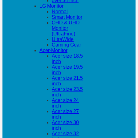
over 34 inch
LG Monitor
Normal
Smart Monitor
QHD & UHD
Monitor
(UltraFine)
UltraWide
Gaming Gear
Acer-Monitor
Acer size 18.5
inch
Acer size 19.5
inch
Acer size 21.5
inch
Acer size 23.5
inch
Acer size 24
inch
Acer size 27
inch
Acer size 30
inch
Acer size 32