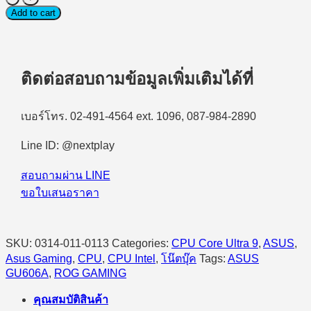
Notebook
Add to cart
(โน้ตบุ๊ก
สำหรับ
เล่น
ติดต่อสอบถามข้อมูลเพิ่มเติมได้ที่
เกมส์)
Asus
ROG
Zephyrus
เบอร์โทร. 02-491-4564 ext. 1096, 087-984-2890
G16
GU606AR-
Line ID: @nextplay
TB056WA
Intel
สอบถามผ่าน LINE
Core
Ultra
ขอใบเสนอราคา
9
386H/32GB/1TB
SSD/16.0"
2.5K
SKU:
0314-011-0113
Categories:
CPU Core Ultra 9
,
ASUS
,
OLED/RTX5070Ti
Asus Gaming
,
CPU
,
CPU Intel
,
โน๊ตบุ๊ค
Tags:
ASUS
12GB/Windows
GU606A
,
ROG GAMING
11
Home
คุณสมบัติสินค้า
(Eclipse