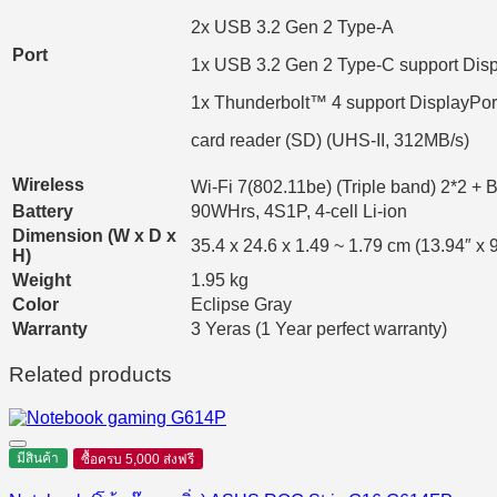
2x USB 3.2 Gen 2 Type-A
Port
1x USB 3.2 Gen 2 Type-C support Disp
1x Thunderbolt™ 4 support DisplayPor
card reader (SD) (UHS-II, 312MB/s)
Wireless
Wi-Fi 7(802.11be) (Triple band) 2*2 + 
Battery
90WHrs, 4S1P, 4-cell Li-ion
Dimension (W x D x
35.4 x 24.6 x 1.49 ~ 1.79 cm (13.94″ x 9
H)
Weight
1.95 kg
Color
Eclipse Gray
Warranty
3 Yeras (1 Year perfect warranty)
Related products
มีสินค้า
ซื้อครบ 5,000 ส่งฟรี