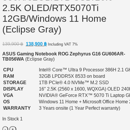
2.5K OLED/RTX5070Ti
12GB/Windows 11 Home
(Eclipse Gray)
Original
Current
139,900
฿
138,900
฿
Including VAT 7%
price
price
ASUS Gaming Notebook ROG Zephyrus G16 GU606AR-
was:
is:
TB056WA
(Eclipse Gray)
139,900 ฿.
138,900 ฿.
CPU
Intel® Core™ Ultra 9 Processor 386H 2.1 G
RAM
32GB LPDDR5X 8533 on board
STORAGE
1TB PCIe® 4.0 NVMe™ M.2 SSD
DISPLAY
16″ 2.5K (2560 x 1600, WQXGA) OLED 240
VGA
NVIDIA® GeForce RTX™ 5070 Ti Laptop 
OS
Windows 11 Home + Microsoft Office Home
WARRANTY
3 Years onsite (1 Year Perfect warranty)
In Stock 1
Gaming