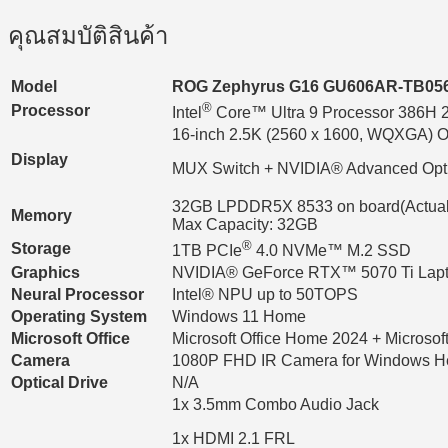
Gray)
quantity
คุณสมบัติสินค้า
Model
ROG Zephyrus G16 GU606AR-TB0
®
Processor
Intel
Core™ Ultra 9 Processor 386H 2.
16-inch 2.5K (2560 x 1600, WQXGA) OL
Display
MUX Switch + NVIDIA® Advanced Opt
32GB LPDDR5X 8533 on board(Actual 
Memory
Max Capacity: 32GB
®
Storage
1TB PCIe
4.0 NVMe™ M.2 SSD
Graphics
NVIDIA® GeForce RTX™ 5070 Ti La
Neural Processor
Intel® NPU up to 50TOPS
Operating System
Windows 11 Home
Microsoft Office
Microsoft Office Home 2024 + Microsof
Camera
1080P FHD IR Camera for Windows He
Optical Drive
N/A
1x 3.5mm Combo Audio Jack
1x HDMI 2.1 FRL