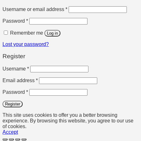
Required
Username or email address
*
Required
Password
*
Remember me
Log in
Lost your password?
Register
Required
Username
*
Required
Email address
*
Required
Password
*
Register
This site uses cookies to offer you a better browsing
experience. By browsing this website, you agree to our use
of cookies.
Accept