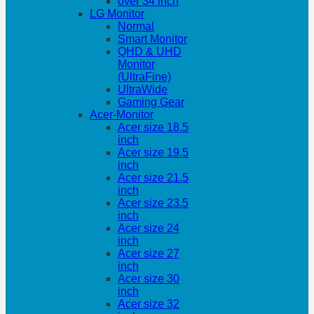
over 34 inch
LG Monitor
Normal
Smart Monitor
QHD & UHD
Monitor
(UltraFine)
UltraWide
Gaming Gear
Acer-Monitor
Acer size 18.5
inch
Acer size 19.5
inch
Acer size 21.5
inch
Acer size 23.5
inch
Acer size 24
inch
Acer size 27
inch
Acer size 30
inch
Acer size 32