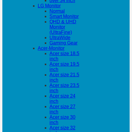
over 34 inch
LG Monitor
Normal
Smart Monitor
QHD & UHD
Monitor
(UltraFine)
UltraWide
Gaming Gear
Acer-Monitor
Acer size 18.5
inch
Acer size 19.5
inch
Acer size 21.5
inch
Acer size 23.5
inch
Acer size 24
inch
Acer size 27
inch
Acer size 30
inch
Acer size 32