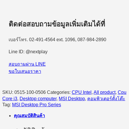
(คอมพิวเตอร์
ตั้ง
โต๊ะ)
MSI
ติดต่อสอบถามข้อมูลเพิ่มเติมได้ที่
PRO
DP180
14A-
เบอร์โทร. 02-491-4564 ext. 1096, 087-984-2890
1459TH
Intel
Line ID: @nextplay
Core
i3-
14100/8GB/512GB
สอบถามผ่าน LINE
SSD/Windows
ขอใบเสนอราคา
11
Home
quantity
SKU:
0515-100-0506
Categories:
CPU Intel
,
All product
,
Cpu
Core i3
,
Desktop computer
,
MSI Desktop
,
คอมพิวเตอร์ตั้งโต๊ะ
Tag:
MSI Desktop Pro Series
คุณสมบัติสินค้า