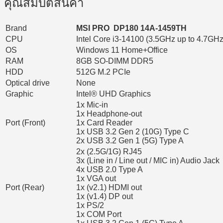
คุณสมบัติสินค้า
Brand
MSI PRO DP180 14A-1459TH
CPU
Intel Core i3-14100 (3.5GHz up to 4.7GH
OS
Windows 11 Home+Office
RAM
8GB SO-DIMM DDR5
HDD
512G M.2 PCIe
Optical drive
None
Graphic
Intel® UHD Graphics
1x Mic-in
1x Headphone-out
Port (Front)
1x Card Reader
1x USB 3.2 Gen 2 (10G) Type C
2x USB 3.2 Gen 1 (5G) Type A
2x (2.5G/1G) RJ45
3x (Line in / Line out / MIC in) Audio Jack
4x USB 2.0 Type A
1x VGA out
Port (Rear)
1x (v2.1) HDMI out
1x (v1.4) DP out
1x PS/2
1x COM Port