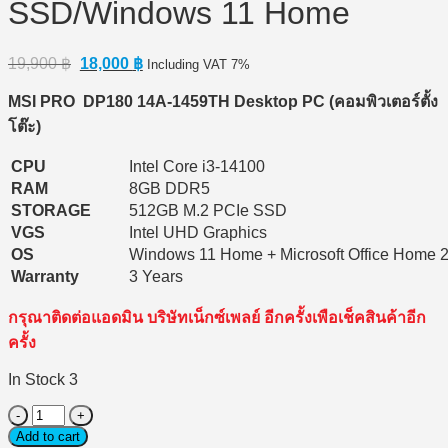
SSD/Windows 11 Home
Original
Current
19,900
฿
18,000
฿
Including VAT 7%
price
price
was:
is:
MSI PRO DP180 14A-1459TH Desktop PC (
คอมพิวเตอร์ตั้ง
19,900 ฿.
18,000 ฿.
โต๊ะ)
CPU
Intel Core i3-14100
RAM
8GB DDR5
STORAGE
512GB M.2 PCIe SSD
VGS
Intel UHD Graphics
OS
Windows 11 Home + Microsoft Office Home 
Warranty
3 Years
กรุณาติดต่อแอดมิน บริษัทเน็กซ์เพลย์ อีกครั้งเพือเช็คสินค้าอีก
ครั้ง
In Stock 3
Desktop
PC
Add to cart