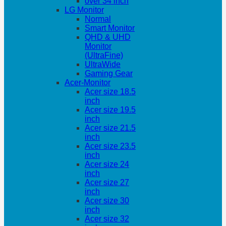
over 34 inch
LG Monitor
Normal
Smart Monitor
QHD & UHD
Monitor
(UltraFine)
UltraWide
Gaming Gear
Acer-Monitor
Acer size 18.5
inch
Acer size 19.5
inch
Acer size 21.5
inch
Acer size 23.5
inch
Acer size 24
inch
Acer size 27
inch
Acer size 30
inch
Acer size 32