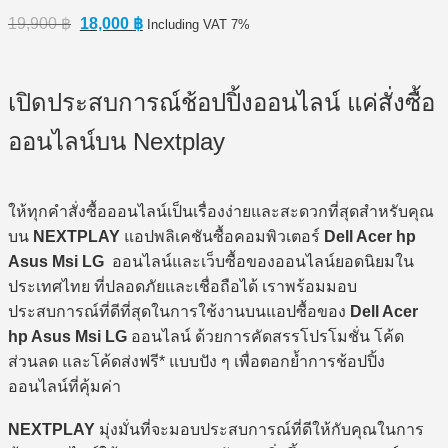
Original
Current
19,900
฿
18,000
฿
Including VAT 7%
price
price
was:
is:
19,900 ฿.
18,000 ฿.
เปิดประสบการณ์ช้อปปิ้งออนไลน์ แค่สั่งซื้อ
ออนไลน์บน Nextplay
ให้ทุกคำสั่งซื้อออนไลน์เป็นเรื่องง่ายและสะดวกที่สุดสำหรับคุณ
บน
NEXTPLAY
แอปพลิเคชันซื้อคอมพิวเตอร์
Dell Acer hp
Asus Msi LG
ออนไลน์และเว็บซื้อของออนไลน์ยอดนิยมใน
ประเทศไทย ที่ปลอดภัยและเชื่อถือได้ เราพร้อมมอบ
ประสบการณ์ที่ดีที่สุดในการใช้งานบนแอปซื้อของ
Dell Acer
hp Asus Msi LG
ออนไลน์ ด้วยการคัดสรรโปรโมชั่น โค้ด
ส่วนลด และโค้ดส่งฟรี* แบบปัง ๆ เพื่อตอกย้ำการช้อปปิ้ง
ออนไลน์ที่คุ้มค่า
NEXTPLAY
มุ่งมั่นที่จะมอบประสบการณ์ที่ดีให้กับคุณในการ