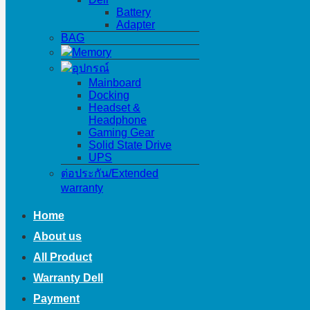
Battery
Adapter
BAG
Memory
อุปกรณ์
Mainboard
Docking
Headset &
Headphone
Gaming Gear
Solid State Drive
UPS
ต่อประกัน/Extended
warranty
Home
About us
All Product
Warranty Dell
Payment