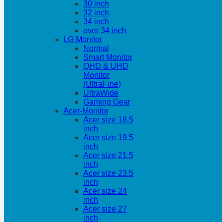
30 inch
32 inch
34 inch
over 34 inch
LG Monitor
Normal
Smart Monitor
QHD & UHD
Monitor
(UltraFine)
UltraWide
Gaming Gear
Acer-Monitor
Acer size 18.5
inch
Acer size 19.5
inch
Acer size 21.5
inch
Acer size 23.5
inch
Acer size 24
inch
Acer size 27
inch