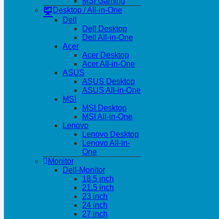
MSI Gaming
Desktop / All-in-One
Dell
Dell Desktop
Dell All-in-One
Acer
Acer Desktop
Acer All-in-One
ASUS
ASUS Desktop
ASUS All-in-One
MSI
MSI Desktop
MSI All-in-One
Lenovo
Lenovo Desktop
Lenovo All-in-
One
Monitor
Dell-Monitor
18.5 inch
21.5 inch
23 inch
24 inch
27 inch