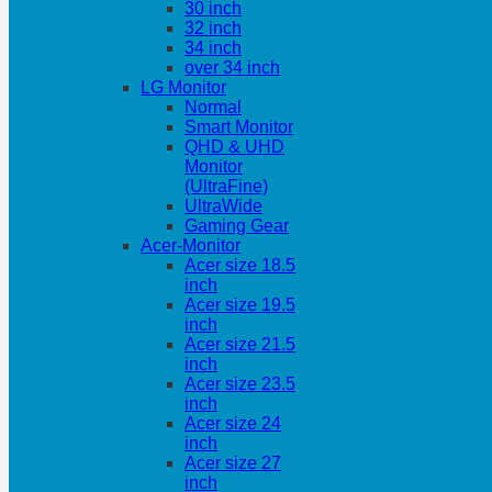
30 inch
32 inch
34 inch
over 34 inch
LG Monitor
Normal
Smart Monitor
QHD & UHD
Monitor
(UltraFine)
UltraWide
Gaming Gear
Acer-Monitor
Acer size 18.5
inch
Acer size 19.5
inch
Acer size 21.5
inch
Acer size 23.5
inch
Acer size 24
inch
Acer size 27
inch