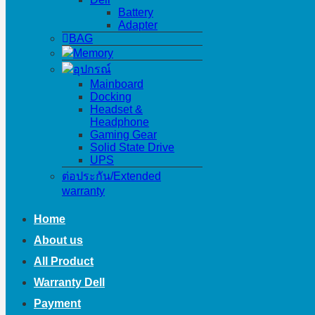
Battery
Adapter
BAG
Memory
อุปกรณ์
Mainboard
Docking
Headset &
Headphone
Gaming Gear
Solid State Drive
UPS
ต่อประกัน/Extended
warranty
Home
About us
All Product
Warranty Dell
Payment