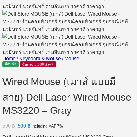
Home
/
Keyboard & Mouse
/
Mouse
มีสินค้า
ซื้อครบ 5,000 ส่งฟรี
Wired Mouse (เมาส์ แบบมี
สาย) Dell Laser Wired Mouse
MS3220 – Gray
Original
Current
590
฿
500
฿
Including VAT 7%
price
price
was:
is: