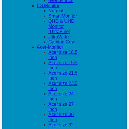
over 34 inch
LG Monitor
Normal
Smart Monitor
QHD & UHD
Monitor
(UltraFine)
UltraWide
Gaming Gear
Acer-Monitor
Acer size 18.5
inch
Acer size 19.5
inch
Acer size 21.5
inch
Acer size 23.5
inch
Acer size 24
inch
Acer size 27
inch
Acer size 30
inch
Acer size 32