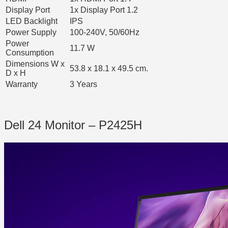
Display Port
1x Display Port 1.2
LED Backlight
IPS
Power Supply
100-240V, 50/60Hz
Power
11.7 W
Consumption
Dimensions W x
53.8 x 18.1 x 49.5 cm.
D x H
Warranty
3 Years
Dell 24 Monitor – P2425H