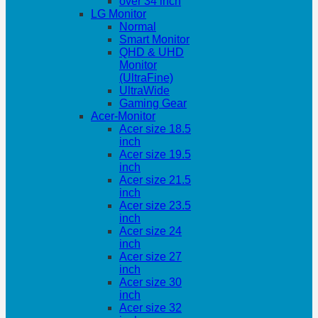
over 34 inch
LG Monitor
Normal
Smart Monitor
QHD & UHD
Monitor
(UltraFine)
UltraWide
Gaming Gear
Acer-Monitor
Acer size 18.5
inch
Acer size 19.5
inch
Acer size 21.5
inch
Acer size 23.5
inch
Acer size 24
inch
Acer size 27
inch
Acer size 30
inch
Acer size 32