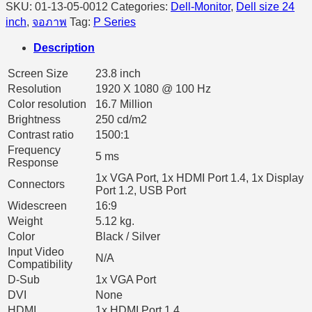
SKU:
01-13-05-0012
Categories:
Dell-Monitor
,
Dell size 24
inch
,
จอภาพ
Tag:
P Series
Description
Screen Size
23.8 inch
Resolution
1920 X 1080 @ 100 Hz
Color resolution
16.7 Million
Brightness
250 cd/m2
Contrast ratio
1500:1
Frequency
5 ms
Response
1x VGA Port, 1x HDMI Port 1.4, 1x Display
Connectors
Port 1.2, USB Port
Widescreen
16:9
Weight
5.12 kg.
Color
Black / Silver
Input Video
N/A
Compatibility
D-Sub
1x VGA Port
DVI
None
HDMI
1x HDMI Port 1.4