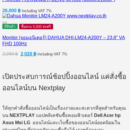
26,000
฿
Including VAT 7%
มีสินค้า
ซื้อครบ 5,000 ส่งฟรี
Monitor (จอมอนิเตอร์) DAHUA DHI-LM24-A200Y – 23.8″ VA
FHD 100Hz
Original
Current
2,290
฿
2,020
฿
Including VAT 7%
price
price
was:
is:
2,290 ฿.
2,020 ฿.
เปิดประสบการณ์ช้อปปิ้งออนไลน์ แค่สั่งซื้อ
ออนไลน์บน Nextplay
ให้ทุกคำสั่งซื้อออนไลน์เป็นเรื่องง่ายและสะดวกที่สุดสำหรับคุณ
บน
NEXTPLAY
แอปพลิเคชันซื้อคอมพิวเตอร์
Dell Acer hp
Asus Msi LG
ออนไลน์และเว็บซื้อของออนไลน์ยอดนิยมใน
ประเทศไทย ที่ปลอดภัยและเชื่อถือได้ เราพร้อมมอบ