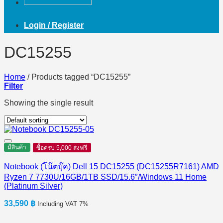
Login / Register
DC15255
Home
/
Products tagged “DC15255”
Filter
Showing the single result
มีสินค้า
ซื้อครบ 5,000 ส่งฟรี
Notebook (โน๊ตบุ๊ค) Dell 15 DC15255 (DC15255R7161) AMD
Ryzen 7 7730U/16GB/1TB SSD/15.6″/Windows 11 Home
(Platinum Silver)
33,590
฿
Including VAT 7%