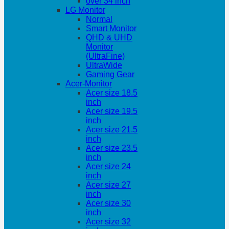
over 34 inch
LG Monitor
Normal
Smart Monitor
QHD & UHD
Monitor
(UltraFine)
UltraWide
Gaming Gear
Acer-Monitor
Acer size 18.5
inch
Acer size 19.5
inch
Acer size 21.5
inch
Acer size 23.5
inch
Acer size 24
inch
Acer size 27
inch
Acer size 30
inch
Acer size 32