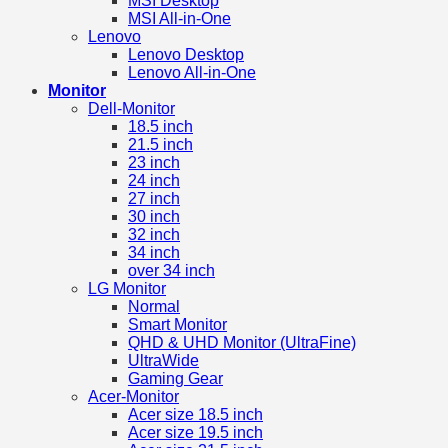
MSI Desktop
MSI All-in-One
Lenovo
Lenovo Desktop
Lenovo All-in-One
Monitor
Dell-Monitor
18.5 inch
21.5 inch
23 inch
24 inch
27 inch
30 inch
32 inch
34 inch
over 34 inch
LG Monitor
Normal
Smart Monitor
QHD & UHD Monitor (UltraFine)
UltraWide
Gaming Gear
Acer-Monitor
Acer size 18.5 inch
Acer size 19.5 inch