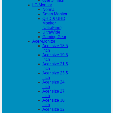
over 34 inch
LG Monitor
Normal
Smart Monitor
QHD & UHD
Monitor
(UltraFine)
UltraWide
Gaming Gear
Acer-Monitor
Acer size 18.5
inch
Acer size 19.5
inch
Acer size 21.5
inch
Acer size 23.5
inch
Acer size 24
inch
Acer size 27
inch
Acer size 30
inch
Acer size 32