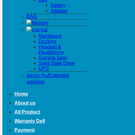
Battery
Adapter
BAG
Memory
อุปกรณ์
Mainboard
Docking
Headset &
Headphone
Gaming Gear
Solid State Drive
UPS
ต่อประกัน/Extended
warranty
Home
About us
All Product
Warranty Dell
Payment