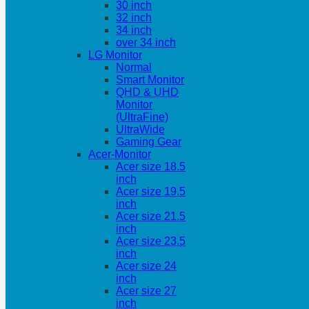
30 inch
32 inch
34 inch
over 34 inch
LG Monitor
Normal
Smart Monitor
QHD & UHD
Monitor
(UltraFine)
UltraWide
Gaming Gear
Acer-Monitor
Acer size 18.5
inch
Acer size 19.5
inch
Acer size 21.5
inch
Acer size 23.5
inch
Acer size 24
inch
Acer size 27
inch