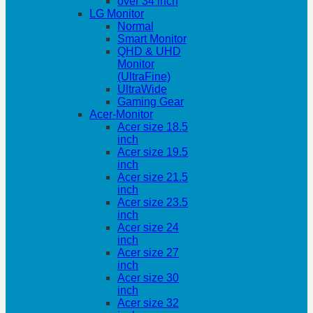
over 34 inch
LG Monitor
Normal
Smart Monitor
QHD & UHD
Monitor
(UltraFine)
UltraWide
Gaming Gear
Acer-Monitor
Acer size 18.5
inch
Acer size 19.5
inch
Acer size 21.5
inch
Acer size 23.5
inch
Acer size 24
inch
Acer size 27
inch
Acer size 30
inch
Acer size 32