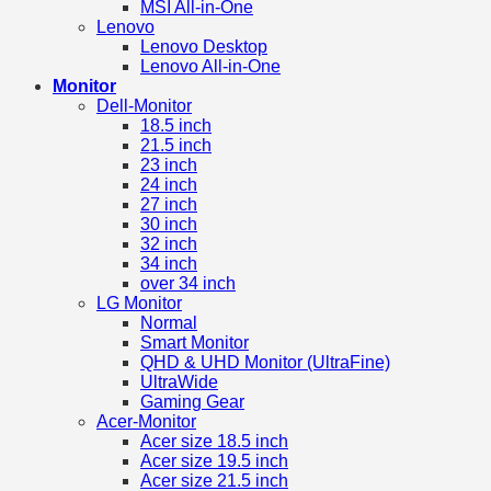
MSI All-in-One
Lenovo
Lenovo Desktop
Lenovo All-in-One
Monitor
Dell-Monitor
18.5 inch
21.5 inch
23 inch
24 inch
27 inch
30 inch
32 inch
34 inch
over 34 inch
LG Monitor
Normal
Smart Monitor
QHD & UHD Monitor (UltraFine)
UltraWide
Gaming Gear
Acer-Monitor
Acer size 18.5 inch
Acer size 19.5 inch
Acer size 21.5 inch