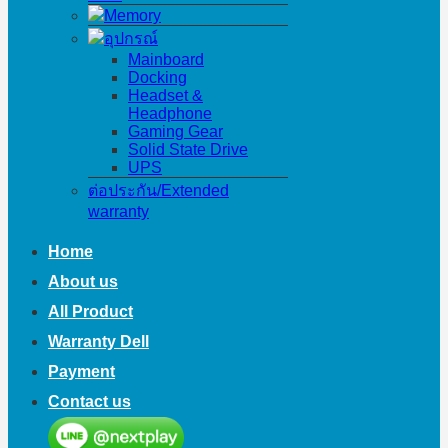
Memory
อุปกรณ์
Mainboard
Docking
Headset &
Headphone
Gaming Gear
Solid State Drive
UPS
ต่อประกัน/Extended
warranty
Home
About us
All Product
Warranty Dell
Payment
Contact us