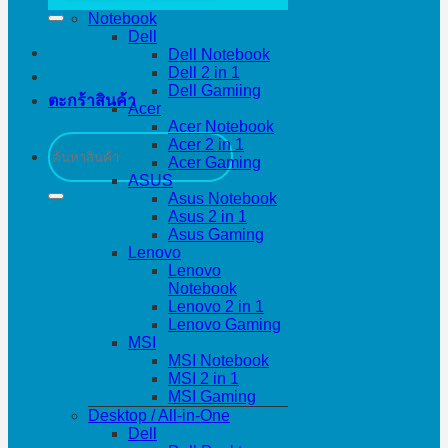
Notebook
Dell
Dell Notebook
Dell 2 in 1
Dell Gamiing
ตะกร้าสินค้า
Acer
Acer Notebook
ค้นหา:
Acer 2 in 1
Acer Gaming
ASUS
Asus Notebook
Asus 2 in 1
Asus Gaming
Lenovo
Lenovo
Notebook
Lenovo 2 in 1
Lenovo Gaming
MSI
MSI Notebook
MSI 2 in 1
MSI Gaming
Desktop / All-in-One
Dell