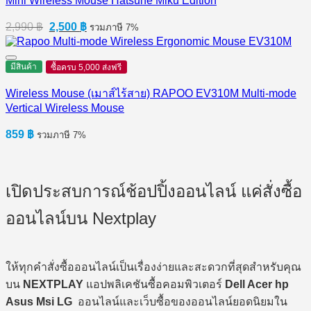
Mini Wireless Mouse Hatsune Miku Edition
Original
Current
2,990
฿
2,500
฿
รวมภาษี 7%
price
price
was:
is:
2,990 ฿.
2,500 ฿.
มีสินค้า
ซื้อครบ 5,000 ส่งฟรี
Wireless Mouse (เมาส์ไร้สาย) RAPOO EV310M Multi-mode
Vertical Wireless Mouse
859
฿
รวมภาษี 7%
เปิดประสบการณ์ช้อปปิ้งออนไลน์ แค่สั่งซื้อ
ออนไลน์บน Nextplay
ให้ทุกคำสั่งซื้อออนไลน์เป็นเรื่องง่ายและสะดวกที่สุดสำหรับคุณ
บน
NEXTPLAY
แอปพลิเคชันซื้อคอมพิวเตอร์
Dell Acer hp
Asus Msi LG
ออนไลน์และเว็บซื้อของออนไลน์ยอดนิยมใน