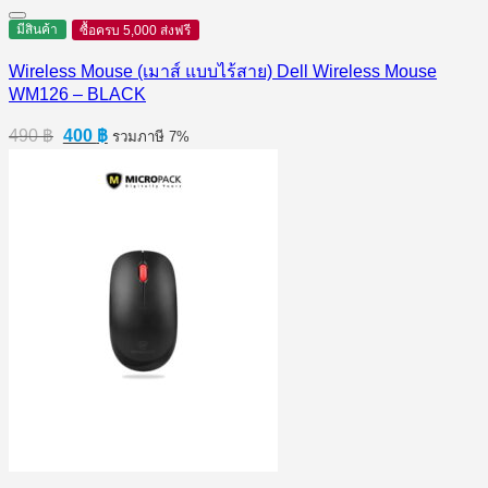
มีสินค้า
ซื้อครบ 5,000 ส่งฟรี
Wireless Mouse (เมาส์ แบบไร้สาย) Dell Wireless Mouse
WM126 – BLACK
Original
Current
490
฿
400
฿
รวมภาษี 7%
price
price
was:
is:
490 ฿.
400 ฿.