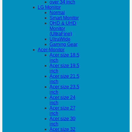
over 34 inch
LG Monitor
Normal
Smart Monitor
QHD & UHD
Monitor
(UltraFine)
UltraWide
Gaming Gear
Acer-Monitor
Acer size 18.5
inch
Acer size 19.5
inch
Acer size 21.5
inch
Acer size 23.5
inch
Acer size 24
inch
Acer size 27
inch
Acer size 30
inch
Acer size 32