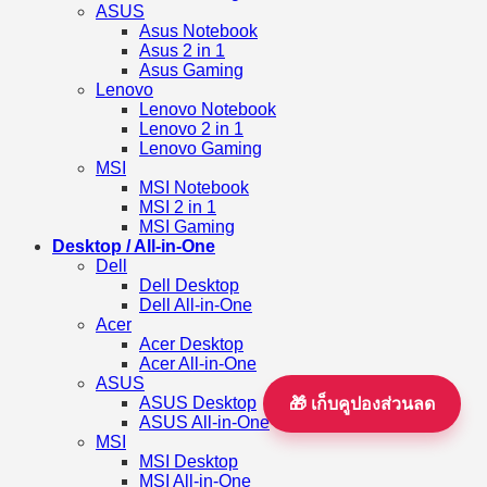
ASUS
Asus Notebook
Asus 2 in 1
Asus Gaming
Lenovo
Lenovo Notebook
Lenovo 2 in 1
Lenovo Gaming
MSI
MSI Notebook
MSI 2 in 1
MSI Gaming
Desktop / All-in-One
Dell
Dell Desktop
Dell All-in-One
Acer
Acer Desktop
Acer All-in-One
ASUS
ASUS Desktop
🎁 เก็บคูปองส่วนลด
ASUS All-in-One
MSI
MSI Desktop
MSI All-in-One