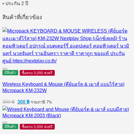
• ประกัน 2 ปี
สินค้าที่เกี่ยวข้อง
มีสินค้า
ซื้อครบ 5,000 ส่งฟรี
Wireless Keyboard & Mouse (คีย์บอร์ด & เมาส์ แบบไร้สาย)
Micropack KM-232W
Original
Current
350
฿
300
฿
รวมภาษี 7%
price
price
was:
is:
350 ฿.
300 ฿.
มีสินค้า
ซื้อครบ 5,000 ส่งฟรี