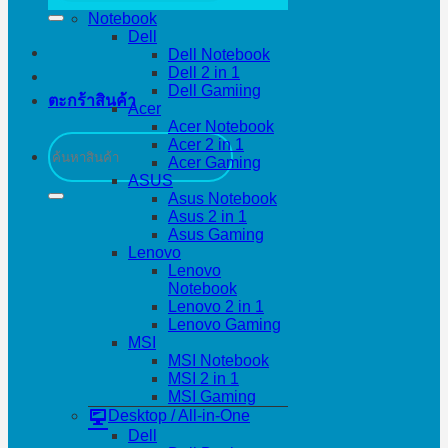
Notebook
Dell
Dell Notebook
Dell 2 in 1
Dell Gamiing
ตะกร้าสินค้า
Acer
Acer Notebook
ค้นหา:
Acer 2 in 1
Acer Gaming
ASUS
Asus Notebook
Asus 2 in 1
Asus Gaming
Lenovo
Lenovo
Notebook
Lenovo 2 in 1
Lenovo Gaming
MSI
MSI Notebook
MSI 2 in 1
MSI Gaming
Desktop / All-in-One
Dell