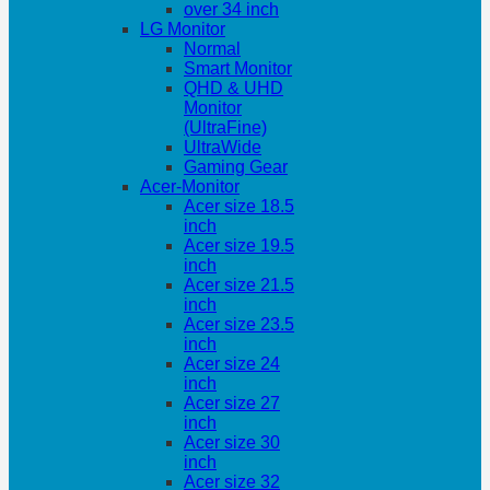
over 34 inch
LG Monitor
Normal
Smart Monitor
QHD & UHD
Monitor
(UltraFine)
UltraWide
Gaming Gear
Acer-Monitor
Acer size 18.5
inch
Acer size 19.5
inch
Acer size 21.5
inch
Acer size 23.5
inch
Acer size 24
inch
Acer size 27
inch
Acer size 30
inch
Acer size 32