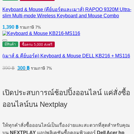
Keyboard & Mouse (คีย์บอร์ดและเมาส์) RAPOO 9320M Ultra-
slim Multi-mode Wireless Keyboard and Mouse Combo
1,390
฿
รวมภาษี 7%
มีสินค้า
ซื้อครบ 5,000 ส่งฟรี
(เมาส์ & คีย์บอร์ด) Keyboard & Mouse DELL KB216 + MS116
Original
Current
390
฿
300
฿
รวมภาษี 7%
price
price
was:
is:
390 ฿.
300 ฿.
เปิดประสบการณ์ช้อปปิ้งออนไลน์ แค่สั่งซื้อ
ออนไลน์บน Nextplay
ให้ทุกคำสั่งซื้อออนไลน์เป็นเรื่องง่ายและสะดวกที่สุดสำหรับคุณ
บน
NEXTPLAY
แอปพลิเคชันซื้อคอมพิวเตอร์
Dell Acer hp