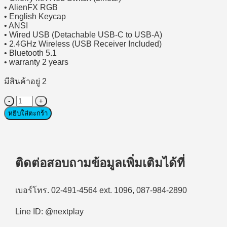
• AlienFX RGB
• English Keycap
• ANSI
• Wired USB (Detachable USB-C to USB-A)
• 2.4GHz Wireless (USB Receiver Included)
• Bluetooth 5.1
• warranty 2 years
มีสินค้าอยู่ 2
จำนวน
หยิบใส่ตะกร้า
(คีย์บอร์ด
ไร้
สาย)
Wireless
Gaming
ติดต่อสอบถามข้อมูลเพิ่มเติมได้ที่
Keyboard
DELL
ALIENWARE
เบอร์โทร. 02-491-4564 ext. 1096, 087-984-2890
AW920K
-
Line ID: @nextplay
Dark
Side