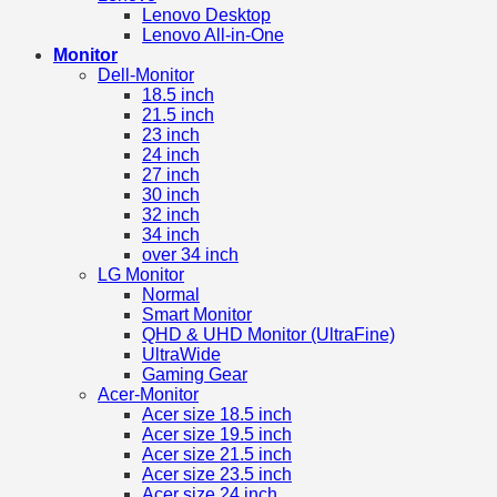
Lenovo Desktop
Lenovo All-in-One
Monitor
Dell-Monitor
18.5 inch
21.5 inch
23 inch
24 inch
27 inch
30 inch
32 inch
34 inch
over 34 inch
LG Monitor
Normal
Smart Monitor
QHD & UHD Monitor (UltraFine)
UltraWide
Gaming Gear
Acer-Monitor
Acer size 18.5 inch
Acer size 19.5 inch
Acer size 21.5 inch
Acer size 23.5 inch
Acer size 24 inch