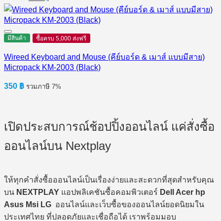
price
price
was:
is:
350 ฿.
300 ฿.
มีสินค้า
ซื้อครบ 5,000 ส่งฟรี
Wireed Keyboard and Mouse (คีย์บอร์ด & เมาส์ แบบมีสาย)
Micropack KM-2003 (Black)
350
฿
รวมภาษี 7%
เปิดประสบการณ์ช้อปปิ้งออนไลน์ แค่สั่งซื้อ
ออนไลน์บน Nextplay
ให้ทุกคำสั่งซื้อออนไลน์เป็นเรื่องง่ายและสะดวกที่สุดสำหรับคุณ
บน
NEXTPLAY
แอปพลิเคชันซื้อคอมพิวเตอร์
Dell Acer hp
Asus Msi LG
ออนไลน์และเว็บซื้อของออนไลน์ยอดนิยมใน
ประเทศไทย ที่ปลอดภัยและเชื่อถือได้ เราพร้อมมอบ