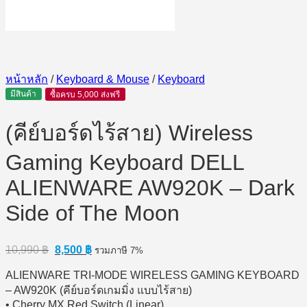
หน้าหลัก
/
Keyboard & Mouse
/
Keyboard
มีสินค้า
ซื้อครบ 5,000 ส่งฟรี
(คีย์บอร์ดไร้สาย) Wireless
Gaming Keyboard DELL
ALIENWARE AW920K – Dark
Side of The Moon
Original
Current
10,990
฿
8,500
฿
รวมภาษี 7%
price
price
was:
is:
ALIENWARE TRI-MODE WIRELESS GAMING KEYBOARD
10,990 ฿.
8,500 ฿.
– AW920K (คีย์บอร์ดเกมมิ่ง แบบไร้สาย)
• Cherry MX Red Switch (Linear)