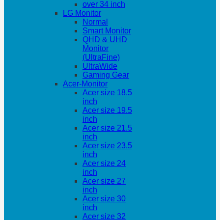
over 34 inch
LG Monitor
Normal
Smart Monitor
QHD & UHD
Monitor
(UltraFine)
UltraWide
Gaming Gear
Acer-Monitor
Acer size 18.5
inch
Acer size 19.5
inch
Acer size 21.5
inch
Acer size 23.5
inch
Acer size 24
inch
Acer size 27
inch
Acer size 30
inch
Acer size 32