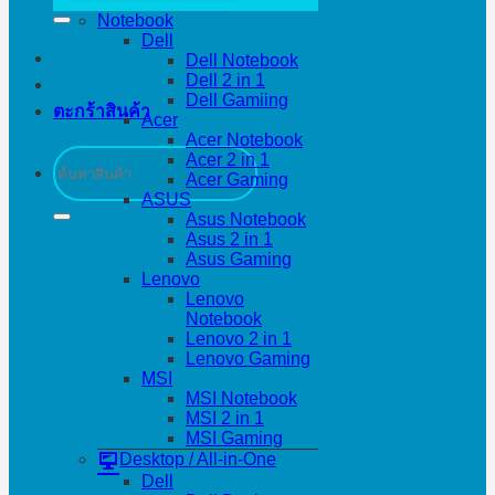
Notebook
Dell
Dell Notebook
Dell 2 in 1
Dell Gamiing
ตะกร้าสินค้า
Acer
Acer Notebook
ค้นหา:
Acer 2 in 1
Acer Gaming
ASUS
Asus Notebook
Asus 2 in 1
Asus Gaming
Lenovo
Lenovo
Notebook
Lenovo 2 in 1
Lenovo Gaming
MSI
MSI Notebook
MSI 2 in 1
MSI Gaming
Desktop / All-in-One
Dell