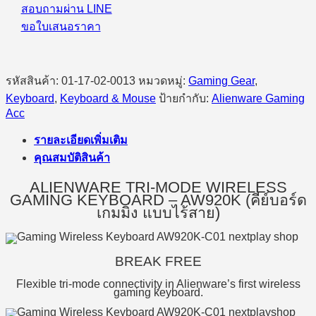
of
สอบถามผ่าน LINE
The
ขอใบเสนอราคา
Moon
ชิ้น
รหัสสินค้า:
01-17-02-0013
หมวดหมู่:
Gaming Gear
,
Keyboard
,
Keyboard & Mouse
ป้ายกำกับ:
Alienware Gaming
Acc
รายละเอียดเพิ่มเติม
คุณสมบัติสินค้า
ALIENWARE TRI-MODE WIRELESS
GAMING KEYBOARD – AW920K (คีย์บอร์ด
เกมมิ่ง แบบไร้สาย)
BREAK FREE
Flexible tri-mode connectivity in Alienware’s first wireless
gaming keyboard.