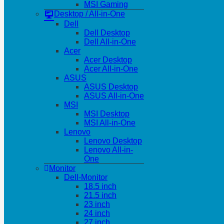
MSI Gaming
Desktop / All-in-One
Dell
Dell Desktop
Dell All-in-One
Acer
Acer Desktop
Acer All-in-One
ASUS
ASUS Desktop
ASUS All-in-One
MSI
MSI Desktop
MSI All-in-One
Lenovo
Lenovo Desktop
Lenovo All-in-
One
Monitor
Dell-Monitor
18.5 inch
21.5 inch
23 inch
24 inch
27 inch