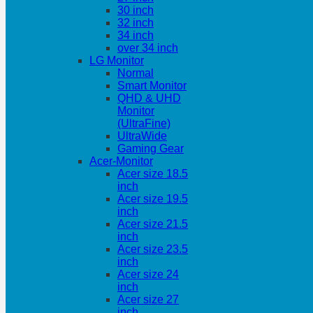
30 inch
32 inch
34 inch
over 34 inch
LG Monitor
Normal
Smart Monitor
QHD & UHD
Monitor
(UltraFine)
UltraWide
Gaming Gear
Acer-Monitor
Acer size 18.5
inch
Acer size 19.5
inch
Acer size 21.5
inch
Acer size 23.5
inch
Acer size 24
inch
Acer size 27
inch