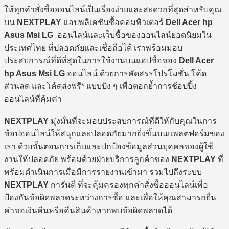
ให้ทุกคำสั่งซื้อออนไลน์เป็นเรื่องง่ายและสะดวกที่สุดสำหรับคุณ
บน
NEXTPLAY
แอปพลิเคชันซื้อคอมพิวเตอร์
Dell Acer hp
Asus Msi LG
ออนไลน์และเว็บซื้อของออนไลน์ยอดนิยมใน
ประเทศไทย ที่ปลอดภัยและเชื่อถือได้ เราพร้อมมอบ
ประสบการณ์ที่ดีที่สุดในการใช้งานบนแอปซื้อของ
Dell Acer
hp Asus Msi LG
ออนไลน์ ด้วยการคัดสรรโปรโมชั่น โค้ด
ส่วนลด และโค้ดส่งฟรี* แบบปัง ๆ เพื่อตอกย้ำการช้อปปิ้ง
ออนไลน์ที่คุ้มค่า
NEXTPLAY
มุ่งมั่นที่จะมอบประสบการณ์ที่ดีให้กับคุณในการ
ช้อปออนไลน์ให้สนุกและปลอดภัยมากยิ่งขึ้นบนแพลตฟอร์มของ
เรา ด้วยขั้นตอนการเก็บและปกป้องข้อมูลส่วนบุคคลของผู้ใช้
งานให้ปลอดภัย พร้อมด้วยฝ่ายบริการลูกค้าของ
NEXTPLAY
ที่
พร้อมดำเนินการเมื่อมีการรายงานเข้ามา รวมไปถึงระบบ
NEXTPLAY
การันตี ที่จะคุ้มครองทุกคำสั่งซื้อออนไลน์เพื่อ
ป้องกันข้อผิดพลาดระหว่างการซื้อ และเพื่อให้คุณสามารถยื่น
คำขอเงินคืนหรือคืนสินค้าหากพบข้อผิดพลาดได้