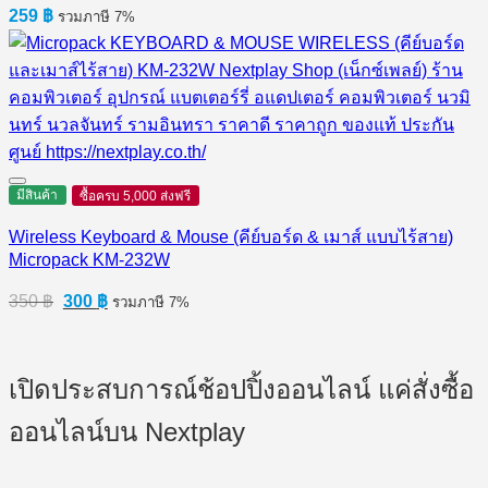
259
฿
รวมภาษี 7%
มีสินค้า
ซื้อครบ 5,000 ส่งฟรี
Wireless Keyboard & Mouse (คีย์บอร์ด & เมาส์ แบบไร้สาย)
Micropack KM-232W
Original
Current
350
฿
300
฿
รวมภาษี 7%
price
price
was:
is:
350 ฿.
300 ฿.
เปิดประสบการณ์ช้อปปิ้งออนไลน์ แค่สั่งซื้อ
ออนไลน์บน Nextplay