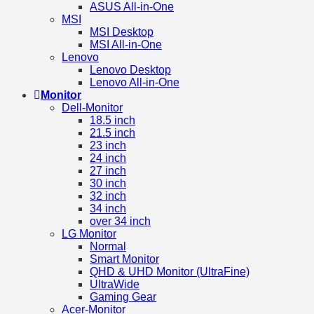
ASUS All-in-One
MSI
MSI Desktop
MSI All-in-One
Lenovo
Lenovo Desktop
Lenovo All-in-One
Monitor
Dell-Monitor
18.5 inch
21.5 inch
23 inch
24 inch
27 inch
30 inch
32 inch
34 inch
over 34 inch
LG Monitor
Normal
Smart Monitor
QHD & UHD Monitor (UltraFine)
UltraWide
Gaming Gear
Acer-Monitor