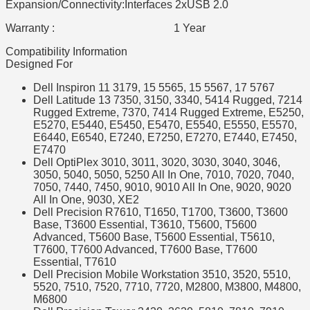
Expansion/Connectivity:Interfaces 2xUSB 2.0
Warranty : 1 Year
Compatibility Information
Designed For
Dell Inspiron 11 3179, 15 5565, 15 5567, 17 5767
Dell Latitude 13 7350, 3150, 3340, 5414 Rugged, 7214
Rugged Extreme, 7370, 7414 Rugged Extreme, E5250,
E5270, E5440, E5450, E5470, E5540, E5550, E5570,
E6440, E6540, E7240, E7250, E7270, E7440, E7450,
E7470
Dell OptiPlex 3010, 3011, 3020, 3030, 3040, 3046,
3050, 5040, 5050, 5250 All In One, 7010, 7020, 7040,
7050, 7440, 7450, 9010, 9010 All In One, 9020, 9020
All In One, 9030, XE2
Dell Precision R7610, T1650, T1700, T3600, T3600
Base, T3600 Essential, T3610, T5600, T5600
Advanced, T5600 Base, T5600 Essential, T5610,
T7600, T7600 Advanced, T7600 Base, T7600
Essential, T7610
Dell Precision Mobile Workstation 3510, 3520, 5510,
5520, 7510, 7520, 7710, 7720, M2800, M3800, M4800,
M6800