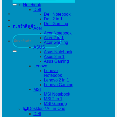
Notebook
Dell
Dell Notebook
Dell 2 in 1
Dell Gamiing
ตะกร้าสินค้า
Acer
Acer Notebook
ค้นหา:
Acer 2 in 1
Acer Gaming
ASUS
Asus Notebook
Asus 2 in 1
Asus Gaming
Lenovo
Lenovo
Notebook
Lenovo 2 in 1
Lenovo Gaming
MSI
MSI Notebook
MSI 2 in 1
MSI Gaming
Desktop / All-in-One
Dell