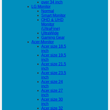
over 34 inch
LG Monitor
Normal
Smart Monitor
QHD & UHD
Monitor
(UltraFine)
UltraWide
Gaming Gear
Acer-Monitor
Acer size 18.5
inch
Acer size 19.5
inch
Acer size 21.5
inch
Acer size 23.5
inch
Acer size 24
inch
Acer size 27
inch
Acer size 30
inch
Acer size 32