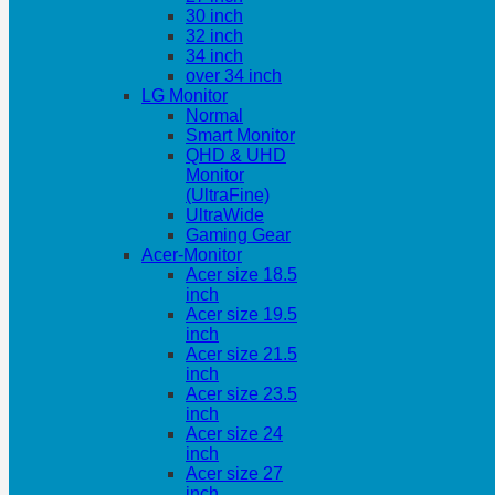
30 inch
32 inch
34 inch
over 34 inch
LG Monitor
Normal
Smart Monitor
QHD & UHD
Monitor
(UltraFine)
UltraWide
Gaming Gear
Acer-Monitor
Acer size 18.5
inch
Acer size 19.5
inch
Acer size 21.5
inch
Acer size 23.5
inch
Acer size 24
inch
Acer size 27
inch