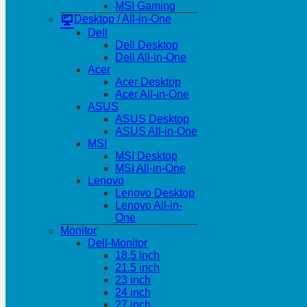
MSI Gaming
Desktop / All-in-One
Dell
Dell Desktop
Dell All-in-One
Acer
Acer Desktop
Acer All-in-One
ASUS
ASUS Desktop
ASUS All-in-One
MSI
MSI Desktop
MSI All-in-One
Lenovo
Lenovo Desktop
Lenovo All-in-
One
Monitor
Dell-Monitor
18.5 inch
21.5 inch
23 inch
24 inch
27 inch