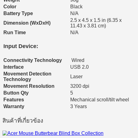
Color
Black
Battery Type
N/A
2.5 x 4.5 x 1.5 in (6.35 x
Dimension (WxDxH)
11.43 x 3.81 cm)
Run Time
N/A
Input Device:
Connectivity Technology
Wired
Interface
USB 2.0
Movement Detection
Laser
Technology
Movement Resolution
3200 dpi
Button Qty
5
Features
Mechanical scroll/tilt wheel
Warranty
3 Years
สินค้าที่เกี่ยวข้อง