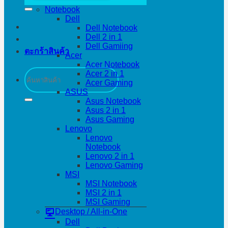
Notebook
Dell
Dell Notebook
Dell 2 in 1
Dell Gamiing
ตะกร้าสินค้า
Acer
Acer Notebook
ค้นหา:
Acer 2 in 1
Acer Gaming
ASUS
Asus Notebook
Asus 2 in 1
Asus Gaming
Lenovo
Lenovo
Notebook
Lenovo 2 in 1
Lenovo Gaming
MSI
MSI Notebook
MSI 2 in 1
MSI Gaming
Desktop / All-in-One
Dell