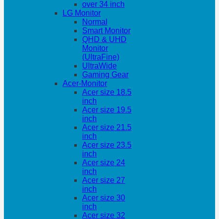
over 34 inch
LG Monitor
Normal
Smart Monitor
QHD & UHD
Monitor
(UltraFine)
UltraWide
Gaming Gear
Acer-Monitor
Acer size 18.5
inch
Acer size 19.5
inch
Acer size 21.5
inch
Acer size 23.5
inch
Acer size 24
inch
Acer size 27
inch
Acer size 30
inch
Acer size 32