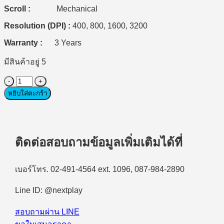
Scroll :
Mechanical
Resolution (DPI) :
400, 800, 1600, 3200
Warranty :
3 Years
มีสินค้าอยู่ 5
จำนวน
Wired
หยิบใส่ตะกร้า
Mouse
(เมาส์
แบบ
มี
ติดต่อสอบถามข้อมูลเพิ่มเติมได้ที่
สาย)
Dell
เบอร์โทร. 02-491-4564 ext. 1096, 087-984-2890
Laser
Wired
Mouse
Line ID: @nextplay
MS3220
-
สอบถามผ่าน LINE
Black