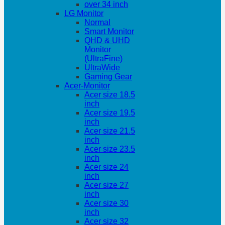
over 34 inch
LG Monitor
Normal
Smart Monitor
QHD & UHD
Monitor
(UltraFine)
UltraWide
Gaming Gear
Acer-Monitor
Acer size 18.5
inch
Acer size 19.5
inch
Acer size 21.5
inch
Acer size 23.5
inch
Acer size 24
inch
Acer size 27
inch
Acer size 30
inch
Acer size 32