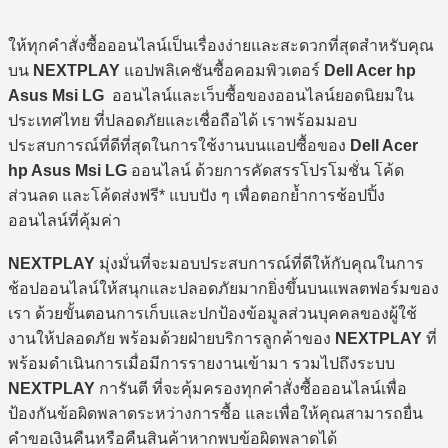
ให้ทุกคำสั่งซื้อออนไลน์เป็นเรื่องง่ายและสะดวกที่สุดสำหรับคุณ
บน
NEXTPLAY
แอปพลิเคชันซื้อคอมพิวเตอร์
Dell Acer hp
Asus Msi LG
ออนไลน์และเว็บซื้อของออนไลน์ยอดนิยมใน
ประเทศไทย ที่ปลอดภัยและเชื่อถือได้ เราพร้อมมอบ
ประสบการณ์ที่ดีที่สุดในการใช้งานบนแอปซื้อของ
Dell Acer
hp Asus Msi LG
ออนไลน์ ด้วยการคัดสรรโปรโมชั่น โค้ด
ส่วนลด และโค้ดส่งฟรี* แบบปัง ๆ เพื่อตอกย้ำการช้อปปิ้ง
ออนไลน์ที่คุ้มค่า
NEXTPLAY
มุ่งมั่นที่จะมอบประสบการณ์ที่ดีให้กับคุณในการ
ช้อปออนไลน์ให้สนุกและปลอดภัยมากยิ่งขึ้นบนแพลตฟอร์มของ
เรา ด้วยขั้นตอนการเก็บและปกป้องข้อมูลส่วนบุคคลของผู้ใช้
งานให้ปลอดภัย พร้อมด้วยฝ่ายบริการลูกค้าของ
NEXTPLAY
ที่
พร้อมดำเนินการเมื่อมีการรายงานเข้ามา รวมไปถึงระบบ
NEXTPLAY
การันตี ที่จะคุ้มครองทุกคำสั่งซื้อออนไลน์เพื่อ
ป้องกันข้อผิดพลาดระหว่างการซื้อ และเพื่อให้คุณสามารถยื่น
คำขอเงินคืนหรือคืนสินค้าหากพบข้อผิดพลาดได้