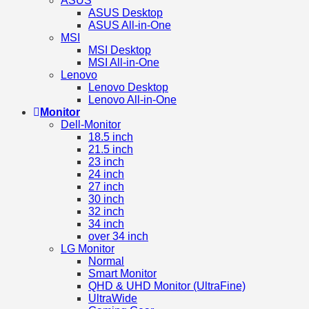
ASUS
ASUS Desktop
ASUS All-in-One
MSI
MSI Desktop
MSI All-in-One
Lenovo
Lenovo Desktop
Lenovo All-in-One
Monitor
Dell-Monitor
18.5 inch
21.5 inch
23 inch
24 inch
27 inch
30 inch
32 inch
34 inch
over 34 inch
LG Monitor
Normal
Smart Monitor
QHD & UHD Monitor (UltraFine)
UltraWide