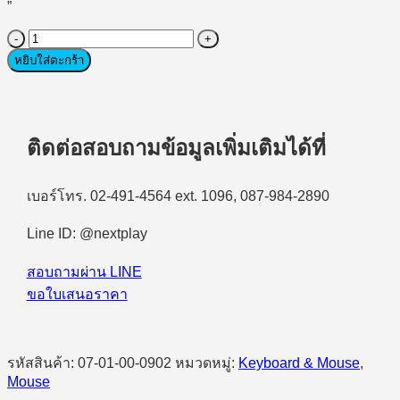
”
จำนวน
Micropack
หยิบใส่ตะกร้า
MS-
201W
Wireless
+
BT
ติดต่อสอบถามข้อมูลเพิ่มเติมได้ที่
Mouse_Blue
ชิ้น
เบอร์โทร. 02-491-4564 ext. 1096, 087-984-2890
Line ID: @nextplay
สอบถามผ่าน LINE
ขอใบเสนอราคา
รหัสสินค้า:
07-01-00-0902
หมวดหมู่:
Keyboard & Mouse
,
Mouse