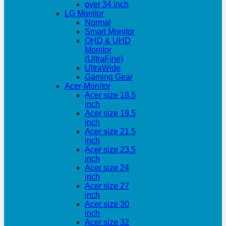
over 34 inch
LG Monitor
Normal
Smart Monitor
QHD & UHD
Monitor
(UltraFine)
UltraWide
Gaming Gear
Acer-Monitor
Acer size 18.5
inch
Acer size 19.5
inch
Acer size 21.5
inch
Acer size 23.5
inch
Acer size 24
inch
Acer size 27
inch
Acer size 30
inch
Acer size 32