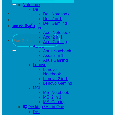
Notebook
Dell
Dell Notebook
Dell 2 in 1
Dell Gamiing
ตะกร้าสินค้า
Acer
Acer Notebook
ค้นหา:
Acer 2 in 1
Acer Gaming
ASUS
Asus Notebook
Asus 2 in 1
Asus Gaming
Lenovo
Lenovo
Notebook
Lenovo 2 in 1
Lenovo Gaming
MSI
MSI Notebook
MSI 2 in 1
MSI Gaming
Desktop / All-in-One
Dell