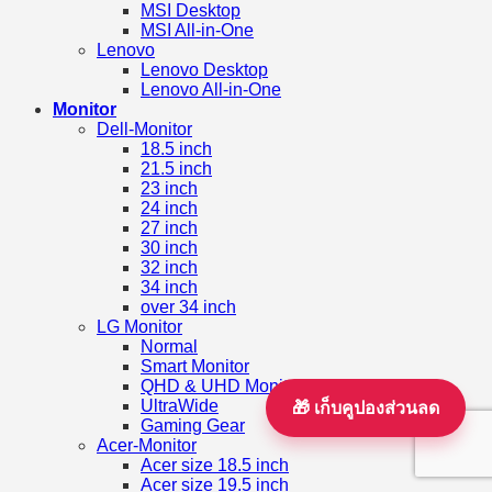
MSI Desktop
MSI All-in-One
Lenovo
Lenovo Desktop
Lenovo All-in-One
Monitor
Dell-Monitor
18.5 inch
21.5 inch
23 inch
24 inch
27 inch
30 inch
32 inch
34 inch
over 34 inch
LG Monitor
Normal
Smart Monitor
QHD & UHD Monitor (UltraFine)
UltraWide
🎁 เก็บคูปองส่วนลด
Gaming Gear
Acer-Monitor
Acer size 18.5 inch
Acer size 19.5 inch