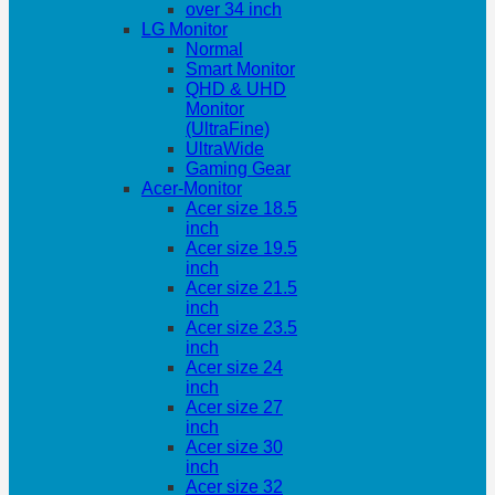
over 34 inch
LG Monitor
Normal
Smart Monitor
QHD & UHD
Monitor
(UltraFine)
UltraWide
Gaming Gear
Acer-Monitor
Acer size 18.5
inch
Acer size 19.5
inch
Acer size 21.5
inch
Acer size 23.5
inch
Acer size 24
inch
Acer size 27
inch
Acer size 30
inch
Acer size 32