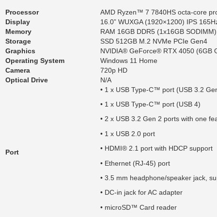
Processor
AMD Ryzen™ 7 7840HS octa-core pro
Display
16.0” WUXGA (1920×1200) IPS 165Hz,
Memory
RAM 16GB DDR5 (1x16GB SODIMM)
Storage
SSD 512GB M.2 NVMe PCIe Gen4
Graphics
NVIDIA® GeForce® RTX 4050 (6GB
Operating System
Windows 11 Home
Camera
720p HD
Optical Drive
N/A
• 1 x USB Type-C™ port (USB 3.2 Gen
• 1 x USB Type-C™ port (USB 4)
• 2 x USB 3.2 Gen 2 ports with one fe
• 1 x USB 2.0 port
• HDMI® 2.1 port with HDCP support
Port
• Ethernet (RJ-45) port
• 3.5 mm headphone/speaker jack, sup
• DC-in jack for AC adapter
• microSD™ Card reader