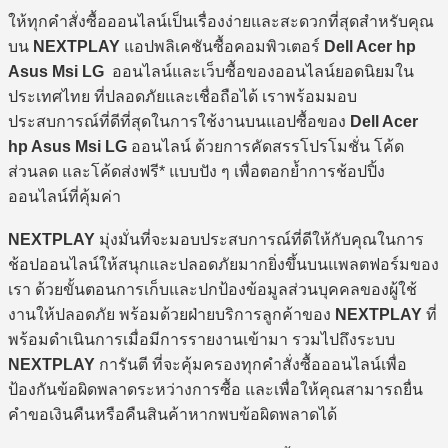
ให้ทุกคำสั่งซื้อออนไลน์เป็นเรื่องง่ายและสะดวกที่สุดสำหรับคุณ
บน
NEXTPLAY
แอปพลิเคชันซื้อคอมพิวเตอร์
Dell Acer hp
Asus Msi LG
ออนไลน์และเว็บซื้อของออนไลน์ยอดนิยมใน
ประเทศไทย ที่ปลอดภัยและเชื่อถือได้ เราพร้อมมอบ
ประสบการณ์ที่ดีที่สุดในการใช้งานบนแอปซื้อของ
Dell Acer
hp Asus Msi LG
ออนไลน์ ด้วยการคัดสรรโปรโมชั่น โค้ด
ส่วนลด และโค้ดส่งฟรี* แบบปัง ๆ เพื่อตอกย้ำการช้อปปิ้ง
ออนไลน์ที่คุ้มค่า
NEXTPLAY
มุ่งมั่นที่จะมอบประสบการณ์ที่ดีให้กับคุณในการ
ช้อปออนไลน์ให้สนุกและปลอดภัยมากยิ่งขึ้นบนแพลตฟอร์มของ
เรา ด้วยขั้นตอนการเก็บและปกป้องข้อมูลส่วนบุคคลของผู้ใช้
งานให้ปลอดภัย พร้อมด้วยฝ่ายบริการลูกค้าของ
NEXTPLAY
ที่
พร้อมดำเนินการเมื่อมีการรายงานเข้ามา รวมไปถึงระบบ
NEXTPLAY
การันตี ที่จะคุ้มครองทุกคำสั่งซื้อออนไลน์เพื่อ
ป้องกันข้อผิดพลาดระหว่างการซื้อ และเพื่อให้คุณสามารถยื่น
คำขอเงินคืนหรือคืนสินค้าหากพบข้อผิดพลาดได้