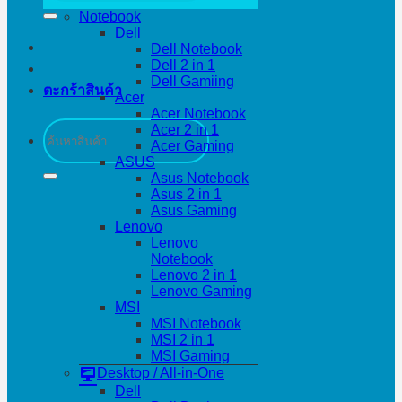
Notebook
Dell
Dell Notebook
Dell 2 in 1
Dell Gamiing
ตะกร้าสินค้า
Acer
Acer Notebook
ค้นหา:
Acer 2 in 1
Acer Gaming
ASUS
Asus Notebook
Asus 2 in 1
Asus Gaming
Lenovo
Lenovo
Notebook
Lenovo 2 in 1
Lenovo Gaming
MSI
MSI Notebook
MSI 2 in 1
MSI Gaming
Desktop / All-in-One
Dell