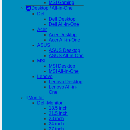
MSI Gaming
Desktop / All-in-One
Dell
Dell Desktop
Dell All-in-One
Acer
Acer Desktop
Acer All-in-One
ASUS
ASUS Desktop
ASUS All-in-One
MSI
MSI Desktop
MSI All-in-One
Lenovo
Lenovo Desktop
Lenovo All-in-
One
Monitor
Dell-Monitor
18.5 inch
21.5 inch
23 inch
24 inch
27 inch