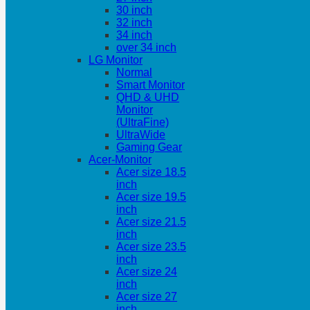
30 inch
32 inch
34 inch
over 34 inch
LG Monitor
Normal
Smart Monitor
QHD & UHD
Monitor
(UltraFine)
UltraWide
Gaming Gear
Acer-Monitor
Acer size 18.5
inch
Acer size 19.5
inch
Acer size 21.5
inch
Acer size 23.5
inch
Acer size 24
inch
Acer size 27
inch