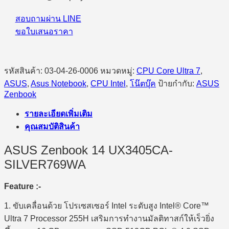
255H/16GB/512GB
SSD/14.0″
สอบถามผ่าน LINE
3K
OLED/Intel
ขอใบเสนอราคา
Arc/Windows
11
Home
(Foggy
รหัสสินค้า:
03-04-26-0006
หมวดหมู่:
CPU Core Ultra 7
,
Silver)
ASUS
,
Asus Notebook
,
CPU Intel
,
โน๊ตบุ๊ค
ป้ายกำกับ:
ASUS
ชิ้น
Zenbook
รายละเอียดเพิ่มเติม
คุณสมบัติสินค้า
ASUS Zenbook 14 UX3405CA-
SILVER769WA
Feature :-
1. ขับเคลื่อนด้วย โปรเซสเซอร์ Intel ระดับสูง Intel® Core™
Ultra 7 Processor 255H เสริมการทำงานมัลติทาสก์ให้เร็วยิ่ง