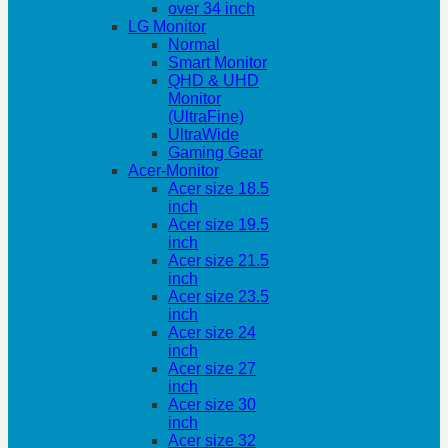
over 34 inch
LG Monitor
Normal
Smart Monitor
QHD & UHD
Monitor
(UltraFine)
UltraWide
Gaming Gear
Acer-Monitor
Acer size 18.5
inch
Acer size 19.5
inch
Acer size 21.5
inch
Acer size 23.5
inch
Acer size 24
inch
Acer size 27
inch
Acer size 30
inch
Acer size 32