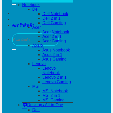
Notebook
Dell
Dell Notebook
Dell 2 in 1
Dell Gamiing
ตะกร้าสินค้า
Acer
Acer Notebook
ค้นหา:
Acer 2 in 1
Acer Gaming
ASUS
Asus Notebook
Asus 2 in 1
Asus Gaming
Lenovo
Lenovo
Notebook
Lenovo 2 in 1
Lenovo Gaming
MSI
MSI Notebook
MSI 2 in 1
MSI Gaming
Desktop / All-in-One
Dell