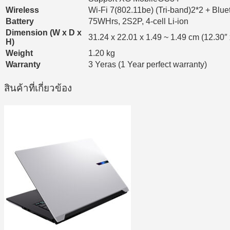
Wireless
Wi-Fi 7(802.11be) (Tri-band)2*2 + Blue
Battery
75WHrs, 2S2P, 4-cell Li-ion
Dimension (W x D x
31.24 x 22.01 x 1.49 ~ 1.49 cm (12.30″ 
H)
Weight
1.20 kg
Warranty
3 Yeras (1 Year perfect warranty)
สินค้าที่เกี่ยวข้อง