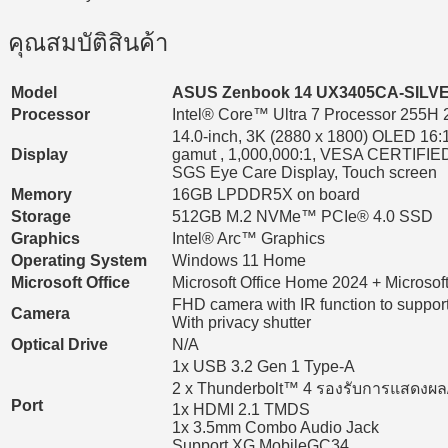
คุณสมบัติสินค้า
Model
ASUS Zenbook 14 UX3405CA-SIL
Processor
Intel® Core™ Ultra 7 Processor 255H 
14.0-inch, 3K (2880 x 1800) OLED 16:1
Display
gamut , 1,000,000:1, VESA CERTIFIED Di
SGS Eye Care Display, Touch screen
Memory
16GB LPDDR5X on board
Storage
512GB M.2 NVMe™ PCIe® 4.0 SSD
Graphics
Intel® Arc™ Graphics
Operating System
Windows 11 Home
Microsoft Office
Microsoft Office Home 2024 + Microsoft
FHD camera with IR function to suppo
Camera
With privacy shutter
Optical Drive
N/A
1x USB 3.2 Gen 1 Type-A
2 x Thunderbolt™ 4 รองรับการแสดงผล
Port
1x HDMI 2.1 TMDS
1x 3.5mm Combo Audio Jack
Support XG MobileGC34