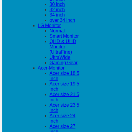
30 inch
32 inch
34 inch
over 34 inch
LG Monitor
Normal
Smart Monitor
QHD & UHD
Monitor
(UltraFine)
UltraWide
Gaming Gear
Acer-Monitor
Acer size 18.5
inch
Acer size 19.5
inch
Acer size 21.5
inch
Acer size 23.5
inch
Acer size 24
inch
Acer size 27
inch