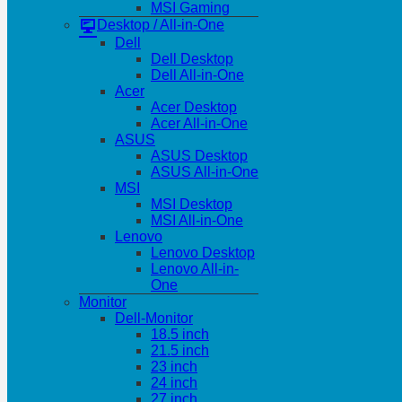
MSI Gaming
Desktop / All-in-One
Dell
Dell Desktop
Dell All-in-One
Acer
Acer Desktop
Acer All-in-One
ASUS
ASUS Desktop
ASUS All-in-One
MSI
MSI Desktop
MSI All-in-One
Lenovo
Lenovo Desktop
Lenovo All-in-
One
Monitor
Dell-Monitor
18.5 inch
21.5 inch
23 inch
24 inch
27 inch