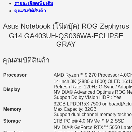
รายละเอียดเพิ่มเติม
คุณสมบัติสินค้า
Asus Notebook (โน๊ตบุ๊ค) ROG Zephyrus
G14 GA403UH-QS036WA-ECLIPSE
GRAY
คุณสมบัติสินค้า
Processor
AMD Ryzen™ 9 270 Processor 4.0GH
14-inch 3K (2880 x 1800) OLED 16:1
Refresh Rate: 120Hz G-Sync / Adapt
Display
NVIDIA® Advanced Optimus ROG Ne
Support Dolby Vision HDR : Yes
32GB LPDDR5X 7500 on board(Actual
Memory
Max Capacity: 32GB
Support dual channel memory techno
Storage
1TB PCIe® 4.0 NVMe™ M.2 SSD
NVIDIA® GeForce RTX™ 5050 Lapt