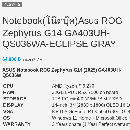
สินค้าหมด
Notebook(โน๊ตบุ๊ค)Asus ROG
Zephyrus G14 GA403UH-
QS036WA-ECLIPSE GRAY
64,900
฿
รวมภาษี 7%
ASUS Notebook ROG Zephyrus G14 (2025) GA403UH-
QS036W
CPU
AMD Ryzen™ 9 270
RAM
32GB LPDDR5X 7500 on board
STORAGE
1TB PCIe® 4.0 NVMe™ M.2 SSD
DISPLAY
14-inch 3K (2880 x 1800) OLED 16:1
VGA
NVIDIA GeForce RTX 5050 (8GB GD
OS
Windows 11 Home + Microsoft Office
WARRANTY
3 Years onsite (1 Year Perfect warrant