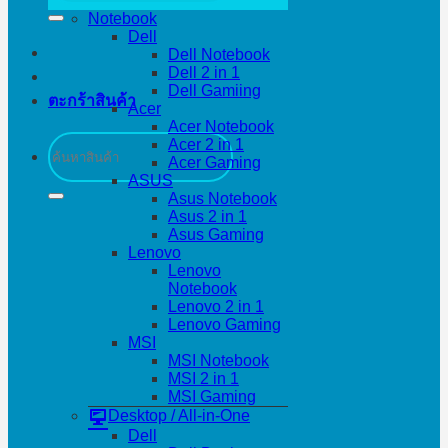
Notebook
Dell
Dell Notebook
Dell 2 in 1
Dell Gamiing
ตะกร้าสินค้า
Acer
Acer Notebook
ค้นหา:
Acer 2 in 1
Acer Gaming
ASUS
Asus Notebook
Asus 2 in 1
Asus Gaming
Lenovo
Lenovo
Notebook
Lenovo 2 in 1
Lenovo Gaming
MSI
MSI Notebook
MSI 2 in 1
MSI Gaming
Desktop / All-in-One
Dell