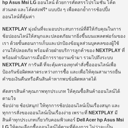
hp Asus Msi LG
ออนไลน์ ด้วยการคัดสรรโปรโมชั่น โค้ด
ส่วนลด และโค้ดส่งฟรี* แบบปัง ๆ เพื่อตอกย้ำการช้อปปิ้ง
ออนไลน์ที่คุ้มค่า
NEXTPLAY
มุ่งมั่นที่จะมอบประสบการณ์ที่ดีให้กับคุณในการ
ช้อปออนไลน์ให้สนุกและปลอดภัยมากยิ่งขึ้นบนแพลตฟอร์มของ
เรา ด้วยขั้นตอนการเก็บและปกป้องข้อมูลส่วนบุคคลของผู้ใช้
งานให้ปลอดภัย พร้อมด้วยฝ่ายบริการลูกค้าของ
NEXTPLAY
ที่
พร้อมดำเนินการเมื่อมีการรายงานเข้ามา รวมไปถึงระบบ
NEXTPLAY
การันตี ที่จะคุ้มครองทุกคำสั่งซื้อออนไลน์เพื่อ
ป้องกันข้อผิดพลาดระหว่างการซื้อ และเพื่อให้คุณสามารถยื่น
คำขอเงินคืนหรือคืนสินค้าหากพบข้อผิดพลาดได้
คัดสรรสินค้าคุณภาพทุกประเภท ให้คุณซื้อสินค้าออนไลน์ได้
ตามใจ
ช้อปง่าย ช้อปสนุก! ให้ทุกการช้อปออนไลน์เป็นเรื่องสนุก และ
ทุกการสั่งของออนไลน์เป็นเรื่องง่าย เพราะที่
NEXTPLAY
มี
สินค้าทุกประเภทเกี่ยวกับคอมพิวเตอร์
Dell Acer hp Asus Msi
LG
ให้คุณเลือกซื้อออนไลน์ได้ตามที่ต้องการ ไม่ว่าจะเป็น