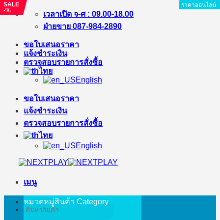
SALE
SALE
ราคาออนไลน์
ราคาออนไลน์
ราคาออนไลน์
ราคาออนไลน์
ราคาออนไลน์
ราคาออนไลน์
ราคาออนไลน์
-%
-%
ข้าม
เวลาเปิด จ-ศ : 09.00-18.00
ไป
ฝ่ายขาย 087-984-2890
ยัง
ขอใบเสนอราคา
เนื้อหา
แจ้งชำระเงิน
ตรวจสอบรายการสั่งซื้อ
ไทย
English
ขอใบเสนอราคา
แจ้งชำระเงิน
ตรวจสอบรายการสั่งซื้อ
ไทย
English
เมนู
หมวดหมู่สินค้า
Category
ค้นหา: