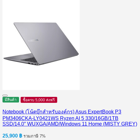
มีสินค้า
ซื้อครบ 5,000 ส่งฟรี
Notebook (โน้ตบุ๊กสำหรับองค์กร) Asus ExpertBook P3
PM3406CKA-LY0421WS Ryzen AI 5 330/16GB/1TB
SSD/14.0″ WUXGA/AMD/Windows 11 Home (MISTY GREY)
25,900
฿
รวมภาษี 7%