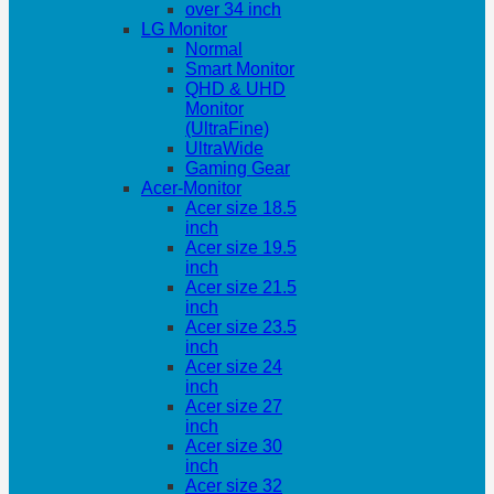
over 34 inch
LG Monitor
Normal
Smart Monitor
QHD & UHD
Monitor
(UltraFine)
UltraWide
Gaming Gear
Acer-Monitor
Acer size 18.5
inch
Acer size 19.5
inch
Acer size 21.5
inch
Acer size 23.5
inch
Acer size 24
inch
Acer size 27
inch
Acer size 30
inch
Acer size 32