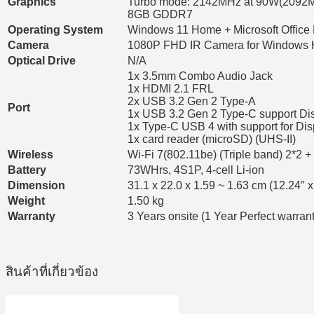
Graphics
Turbo mode: 2142MHz at 90W(2092
8GB GDDR7
Operating System
Windows 11 Home + Microsoft Office
Camera
1080P FHD IR Camera for Windows 
Optical Drive
N/A
1x 3.5mm Combo Audio Jack
1x HDMI 2.1 FRL
2x USB 3.2 Gen 2 Type-A
Port
1x USB 3.2 Gen 2 Type-C support Di
1x Type-C USB 4 with support for Dis
1x card reader (microSD) (UHS-II)
Wireless
Wi-Fi 7(802.11be) (Triple band) 2*2 +
Battery
73WHrs, 4S1P, 4-cell Li-ion
Dimension
31.1 x 22.0 x 1.59 ~ 1.63 cm (12.24″ x
Weight
1.50 kg
Warranty
3 Years onsite (1 Year Perfect warrant
สินค้าที่เกี่ยวข้อง