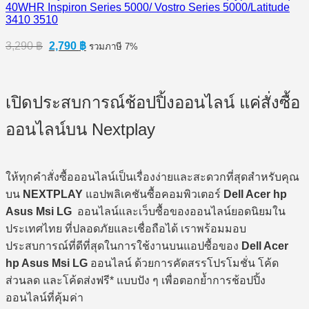
40WHR Inspiron Series 5000/ Vostro Series 5000/Latitude
3410 3510
Original
Current
3,290
฿
2,790
฿
รวมภาษี 7%
price
price
was:
is:
3,290 ฿.
2,790 ฿.
เปิดประสบการณ์ช้อปปิ้งออนไลน์ แค่สั่งซื้อ
ออนไลน์บน Nextplay
ให้ทุกคำสั่งซื้อออนไลน์เป็นเรื่องง่ายและสะดวกที่สุดสำหรับคุณ
บน
NEXTPLAY
แอปพลิเคชันซื้อคอมพิวเตอร์
Dell Acer hp
Asus Msi LG
ออนไลน์และเว็บซื้อของออนไลน์ยอดนิยมใน
ประเทศไทย ที่ปลอดภัยและเชื่อถือได้ เราพร้อมมอบ
ประสบการณ์ที่ดีที่สุดในการใช้งานบนแอปซื้อของ
Dell Acer
hp Asus Msi LG
ออนไลน์ ด้วยการคัดสรรโปรโมชั่น โค้ด
ส่วนลด และโค้ดส่งฟรี* แบบปัง ๆ เพื่อตอกย้ำการช้อปปิ้ง
ออนไลน์ที่คุ้มค่า