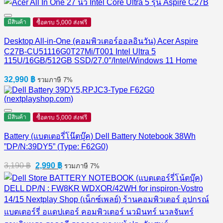
was:
is:
3,290 ฿.
2,190 ฿.
มีสินค้า
ซื้อครบ 5,000 ส่งฟรี
Desktop All-in-One (คอมพิวเตอร์ออลอินวัน) Acer Aspire
C27B-CU51116G0T27Mi/T001 Intel Ultra 5
115U/16GB/512GB SSD/27.0″/Intel/Windows 11 Home
32,990
฿
รวมภาษี 7%
มีสินค้า
ซื้อครบ 5,000 ส่งฟรี
Battery (แบตเตอรี่โน๊ตบุ๊ค) Dell Battery Notebook 38Wh
”DP/N:39DY5” (Type: F62G0)
Original
Current
3,190
฿
2,990
฿
รวมภาษี 7%
price
price
was:
is:
3,190 ฿.
2,990 ฿.