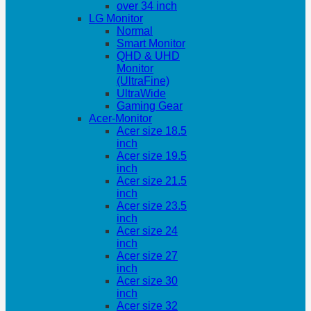
over 34 inch
LG Monitor
Normal
Smart Monitor
QHD & UHD
Monitor
(UltraFine)
UltraWide
Gaming Gear
Acer-Monitor
Acer size 18.5
inch
Acer size 19.5
inch
Acer size 21.5
inch
Acer size 23.5
inch
Acer size 24
inch
Acer size 27
inch
Acer size 30
inch
Acer size 32