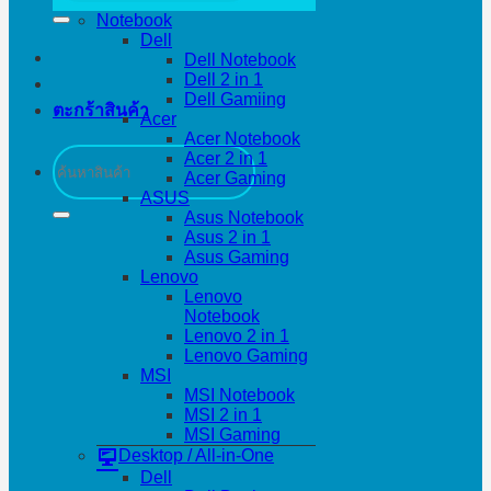
Notebook
Dell
Dell Notebook
Dell 2 in 1
Dell Gamiing
ตะกร้าสินค้า
Acer
Acer Notebook
ค้นหา:
Acer 2 in 1
Acer Gaming
ASUS
Asus Notebook
Asus 2 in 1
Asus Gaming
Lenovo
Lenovo
Notebook
Lenovo 2 in 1
Lenovo Gaming
MSI
MSI Notebook
MSI 2 in 1
MSI Gaming
Desktop / All-in-One
Dell