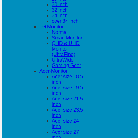
30 inch
32 inch
34 inch
over 34 inch
LG Monitor
Normal
Smart Monitor
QHD & UHD
Monitor
(UltraFine)
UltraWide
Gaming Gear
Acer-Monitor
Acer size 18.5
inch
Acer size 19.5
inch
Acer size 21.5
inch
Acer size 23.5
inch
Acer size 24
inch
Acer size 27
inch