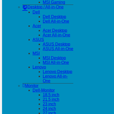
MSI Gaming
Desktop / All-in-One
Dell
Dell Desktop
Dell All-in-One
Acer
Acer Desktop
Acer All-in-One
ASUS
ASUS Desktop
ASUS All-in-One
MSI
MSI Desktop
MSI All-in-One
Lenovo
Lenovo Desktop
Lenovo All-in-
One
Monitor
Dell-Monitor
18.5 inch
21.5 inch
23 inch
24 inch
27 inch