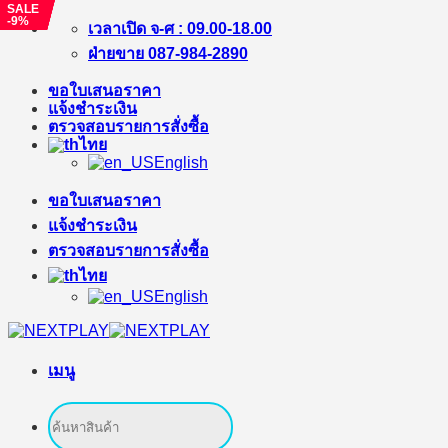
SALE
SALE
SALE
SALE
SALE
-9%
-15%
-20%
-29%
-9%
ข้าม
เวลาเปิด จ-ศ : 09.00-18.00
ไป
ฝ่ายขาย 087-984-2890
ยัง
ขอใบเสนอราคา
เนื้อหา
แจ้งชำระเงิน
ตรวจสอบรายการสั่งซื้อ
ไทย
English
ขอใบเสนอราคา
แจ้งชำระเงิน
ตรวจสอบรายการสั่งซื้อ
ไทย
English
เมนู
ค้นหา: