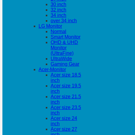
30 inch
32 inch
34 inch
over 34 inch
LG Monitor
Normal
Smart Monitor
QHD & UHD
Monitor
(UltraFine)
UltraWide
Gaming Gear
Acer-Monitor
Acer size 18.5
inch
Acer size 19.5
inch
Acer size 21.5
inch
Acer size 23.5
inch
Acer size 24
inch
Acer size 27
inch