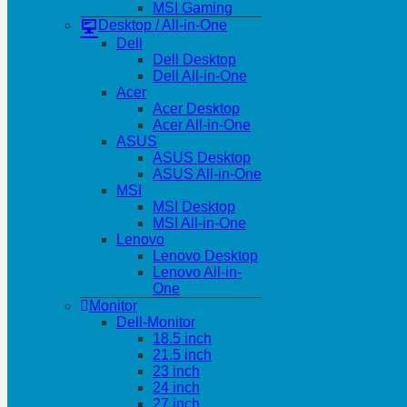
MSI Gaming
Desktop / All-in-One
Dell
Dell Desktop
Dell All-in-One
Acer
Acer Desktop
Acer All-in-One
ASUS
ASUS Desktop
ASUS All-in-One
MSI
MSI Desktop
MSI All-in-One
Lenovo
Lenovo Desktop
Lenovo All-in-
One
Monitor
Dell-Monitor
18.5 inch
21.5 inch
23 inch
24 inch
27 inch