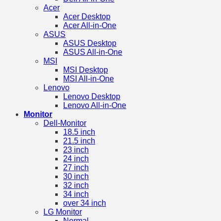
Acer
Acer Desktop
Acer All-in-One
ASUS
ASUS Desktop
ASUS All-in-One
MSI
MSI Desktop
MSI All-in-One
Lenovo
Lenovo Desktop
Lenovo All-in-One
Monitor
Dell-Monitor
18.5 inch
21.5 inch
23 inch
24 inch
27 inch
30 inch
32 inch
34 inch
over 34 inch
LG Monitor
Normal