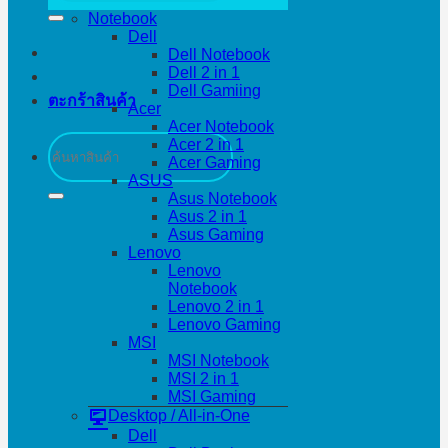
Notebook
Dell
Dell Notebook
Dell 2 in 1
Dell Gamiing
ตะกร้าสินค้า
Acer
Acer Notebook
ค้นหา:
Acer 2 in 1
Acer Gaming
ASUS
Asus Notebook
Asus 2 in 1
Asus Gaming
Lenovo
Lenovo
Notebook
Lenovo 2 in 1
Lenovo Gaming
MSI
MSI Notebook
MSI 2 in 1
MSI Gaming
Desktop / All-in-One
Dell