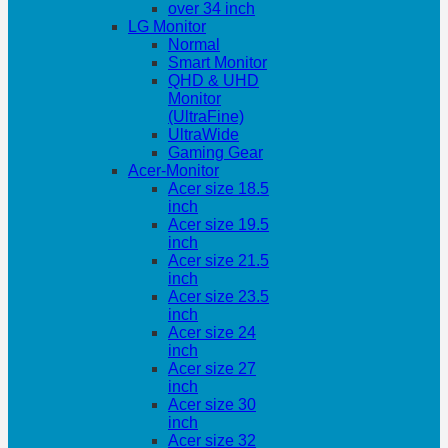
over 34 inch
LG Monitor
Normal
Smart Monitor
QHD & UHD
Monitor
(UltraFine)
UltraWide
Gaming Gear
Acer-Monitor
Acer size 18.5
inch
Acer size 19.5
inch
Acer size 21.5
inch
Acer size 23.5
inch
Acer size 24
inch
Acer size 27
inch
Acer size 30
inch
Acer size 32