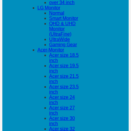
over 34 inch
LG Monitor
Normal
Smart Monitor
QHD & UHD
Monitor
(UltraFine)
UltraWide
Gaming Gear
Acer-Monitor
Acer size 18.5
inch
Acer size 19.5
inch
Acer size 21.5
inch
Acer size 23.5
inch
Acer size 24
inch
Acer size 27
inch
Acer size 30
inch
Acer size 32