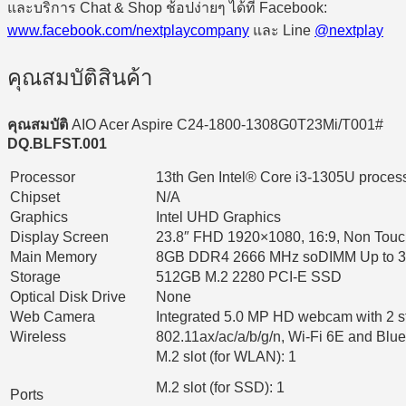
และบริการ Chat & Shop ช้อปง่ายๆ ได้ที่ Facebook:
www.facebook.com/nextplaycompany
และ Line
@nextplay
คุณสมบัติสินค้า
คุณสมบัติ
AIO Acer Aspire C24-1800-1308G0T23Mi/T001#
DQ.BLFST.001
Processor
13th Gen Intel® Core i3-1305U proces
Chipset
N/A
Graphics
Intel UHD Graphics
Display Screen
23.8″ FHD 1920×1080, 16:9, Non Touc
Main Memory
8GB DDR4 2666 MHz soDIMM Up to 3
Storage
512GB M.2 2280 PCI-E SSD
Optical Disk Drive
None
Web Camera
Integrated 5.0 MP HD webcam with 2 
Wireless
802.11ax/ac/a/b/g/n, Wi-Fi 6E and Blu
M.2 slot (for WLAN): 1
M.2 slot (for SSD): 1
Ports