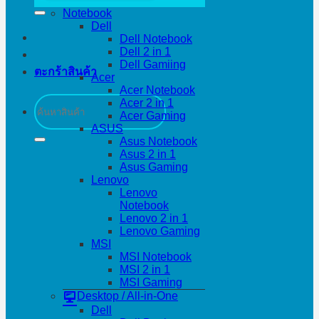
Notebook
Dell
Dell Notebook
Dell 2 in 1
Dell Gamiing
ตะกร้าสินค้า
Acer
Acer Notebook
ค้นหา:
Acer 2 in 1
Acer Gaming
ASUS
Asus Notebook
Asus 2 in 1
Asus Gaming
Lenovo
Lenovo
Notebook
Lenovo 2 in 1
Lenovo Gaming
MSI
MSI Notebook
MSI 2 in 1
MSI Gaming
Desktop / All-in-One
Dell