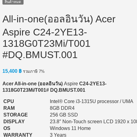
สินค้าหมด
All-in-one(ออลอินวัน) Acer
Aspire C24-2YE13-
1318G0T23Mi/T001
#DQ.BMUST.001
15,400
฿
รวมภาษี 7%
Acer All-in-one (
ออลอินวัน)
Aspire
C24-2YE13-
1318G0T23Mi/T001#
DQ.BMUST.001
CPU
Intel® Core i3-1315U processor / UMA
RAM
8GB DDR4
STORAGE
256 GB SSD
DISPLAY
23.8″ Non-Touch screen LCD 1920 x 1
OS
Windows 11 Home
WARRANTY
3 Years