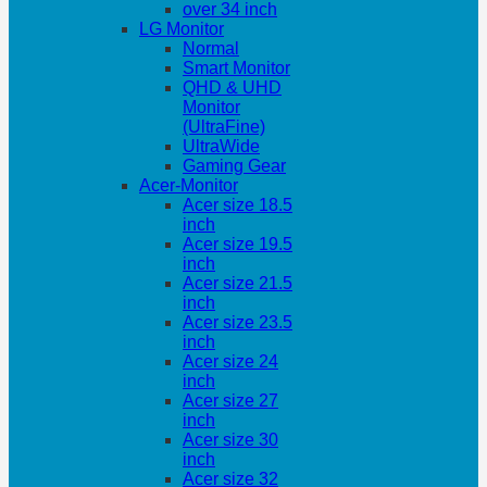
over 34 inch
LG Monitor
Normal
Smart Monitor
QHD & UHD
Monitor
(UltraFine)
UltraWide
Gaming Gear
Acer-Monitor
Acer size 18.5
inch
Acer size 19.5
inch
Acer size 21.5
inch
Acer size 23.5
inch
Acer size 24
inch
Acer size 27
inch
Acer size 30
inch
Acer size 32