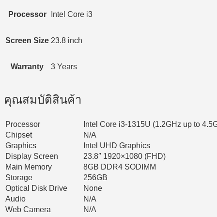
Processor
Intel Core i3
Screen Size
23.8 inch
Warranty
3 Years
คุณสมบัติสินค้า
Processor
Intel Core i3-1315U (1.2GHz up to 4.
Chipset
N/A
Graphics
Intel UHD Graphics
Display Screen
23.8″ 1920×1080 (FHD)
Main Memory
8GB DDR4 SODIMM
Storage
256GB
Optical Disk Drive
None
Audio
N/A
Web Camera
N/A