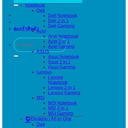
Notebook
Dell
Dell Notebook
Dell 2 in 1
Dell Gamiing
ตะกร้าสินค้า
Acer
Acer Notebook
ค้นหา:
Acer 2 in 1
Acer Gaming
ASUS
Asus Notebook
Asus 2 in 1
Asus Gaming
Lenovo
Lenovo
Notebook
Lenovo 2 in 1
Lenovo Gaming
MSI
MSI Notebook
MSI 2 in 1
MSI Gaming
Desktop / All-in-One
Dell