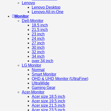
Lenovo
Lenovo Desktop
Lenovo All-in-One
Monitor
Dell-Monitor
18.5 inch
21.5 inch
23 inch
24 inch
27 inch
30 inch
32 inch
34 inch
over 34 inch
LG Monitor
Normal
Smart Monitor
QHD & UHD Monitor (UltraFine)
UltraWide
Gaming Gear
Acer-Monitor
Acer size 18.5 inch
Acer size 19.5 inch
Acer size 21.5 inch
Acer size 23.5 inch