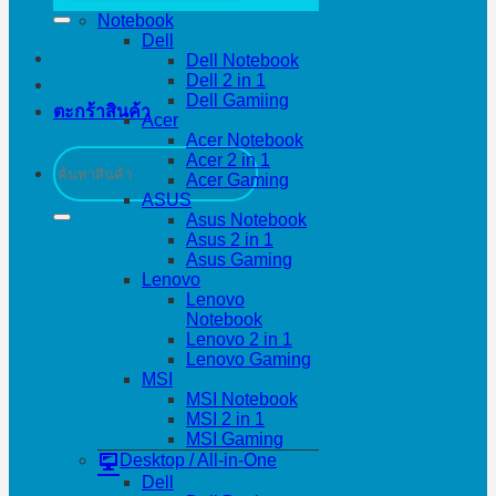
Notebook
Dell
Dell Notebook
Dell 2 in 1
Dell Gamiing
ตะกร้าสินค้า
Acer
Acer Notebook
ค้นหา:
Acer 2 in 1
Acer Gaming
ASUS
Asus Notebook
Asus 2 in 1
Asus Gaming
Lenovo
Lenovo
Notebook
Lenovo 2 in 1
Lenovo Gaming
MSI
MSI Notebook
MSI 2 in 1
MSI Gaming
Desktop / All-in-One
Dell