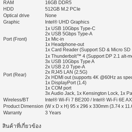
RAM
16GB DDR5
HDD
512GB M.2 PCIe
Optical drive
None
Graphic
Intel® UHD Graphics
1x USB 10Gbps Type-C
2x USB 5Gbps Type-A
Port (Front)
1x Mic-in
1x Headphone-out
1x Card Reader (Support SD & Micro SD
1x Thunderbolt™ 4 (Support DP 2.1 alt-
3x USB 10Gbps Type A
2x USB 2.0 Type-A
2x RJ45 LAN (2.5G)
Port (Rear)
2x HDMI out (supports 4K @60Hz as spec
1x DisplayPort (1.4)
1x COM port
3x Audio Jack, 1x Kensington Lock, 1x P
Wireless/BT
Intel® Wi-Fi 7 BE200 / Intel® Wi-Fi 6E
Product Dimension
(W x D x H) 95 x 296 x 330mm (3.74 x 11.
Warranty
3 Years
สินค้าที่เกี่ยวข้อง