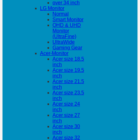
over 34 inch
LG Monitor
Normal
Smart Monitor
QHD & UHD
Monitor
(UltraFine)
UltraWide
Gaming Gear
Acer-Monitor
Acer size 18.5
inch
Acer size 19.5
inch
Acer size 21.5
inch
Acer size 23.5
inch
Acer size 24
inch
Acer size 27
inch
Acer size 30
inch
Acer size 32