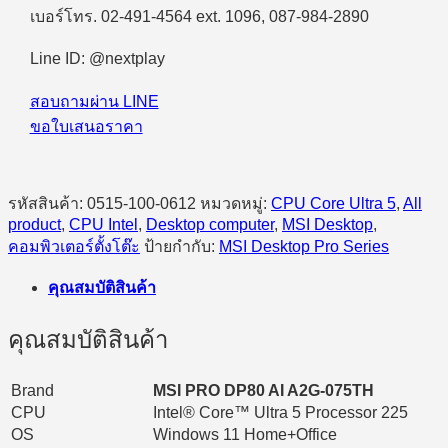
DP80
เบอร์โทร. 02-491-4564 ext. 1096, 087-984-2890
AI
A2G-
Line ID: @nextplay
070TH
Intel
Core
สอบถามผ่าน LINE
Ultra
ขอใบเสนอราคา
5
225/16GB/512GB
SSD/Windows
11
รหัสสินค้า:
0515-100-0612
หมวดหมู่:
CPU Core Ultra 5
,
All
Home
product
,
CPU Intel
,
Desktop computer
,
MSI Desktop
,
ชิ้น
คอมพิวเตอร์ตั้งโต๊ะ
ป้ายกำกับ:
MSI Desktop Pro Series
คุณสมบัติสินค้า
คุณสมบัติสินค้า
Brand
MSI PRO DP80 AI A2G-075TH
CPU
Intel® Core™ Ultra 5 Processor 225
OS
Windows 11 Home+Office