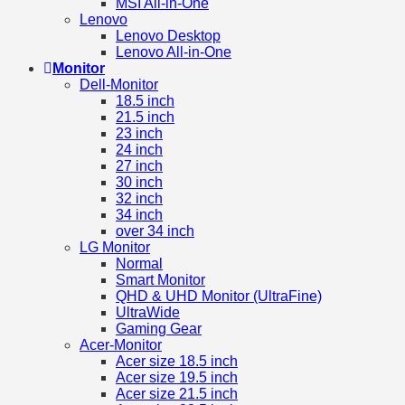
MSI All-in-One
Lenovo
Lenovo Desktop
Lenovo All-in-One
Monitor
Dell-Monitor
18.5 inch
21.5 inch
23 inch
24 inch
27 inch
30 inch
32 inch
34 inch
over 34 inch
LG Monitor
Normal
Smart Monitor
QHD & UHD Monitor (UltraFine)
UltraWide
Gaming Gear
Acer-Monitor
Acer size 18.5 inch
Acer size 19.5 inch
Acer size 21.5 inch