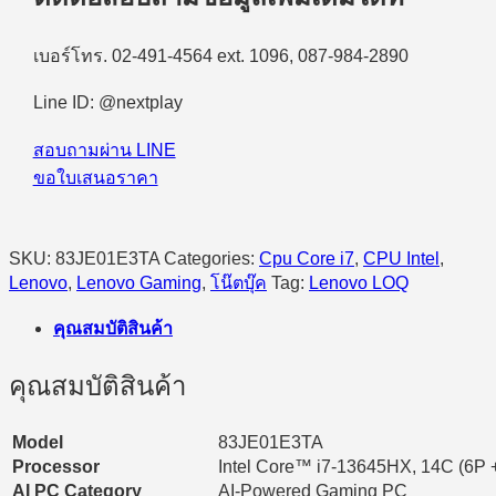
LOQ
15IRX10-
83JE01E3TA
เบอร์โทร. 02-491-4564 ext. 1096, 087-984-2890
Intel
Core
Line ID: @nextplay
i7-
13645HX/16GB/512GB
SSD/15.6″
สอบถามผ่าน LINE
FHD/RTX5050/Windows
ขอใบเสนอราคา
11
Home
(Luna
Grey)
SKU:
83JE01E3TA
Categories:
Cpu Core i7
,
CPU Intel
,
quantity
Lenovo
,
Lenovo Gaming
,
โน๊ตบุ๊ค
Tag:
Lenovo LOQ
คุณสมบัติสินค้า
คุณสมบัติสินค้า
Model
83JE01E3TA
Processor
Intel Core™ i7-13645HX, 14C (6P +
AI PC Category
AI-Powered Gaming PC