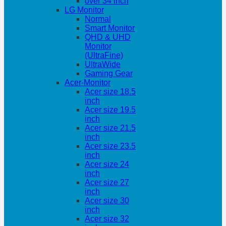
over 34 inch
LG Monitor
Normal
Smart Monitor
QHD & UHD
Monitor
(UltraFine)
UltraWide
Gaming Gear
Acer-Monitor
Acer size 18.5
inch
Acer size 19.5
inch
Acer size 21.5
inch
Acer size 23.5
inch
Acer size 24
inch
Acer size 27
inch
Acer size 30
inch
Acer size 32