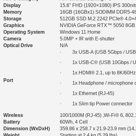
Display
15.6″ FHD (1920×1080) IPS 300ni
Memory
16GB (16GBx1) SODIMM DDR5-4
Storage
512GB SSD M.2 2242 PCIe® 4.0
Graphics
NVIDIA GeForce RTX™ 5050 8GB 
Operating System
Windows 11 Home
Camera
5.0MP + IR with E-shutter
Optical Drive
N/A
· 3x USB-A (USB 5Gbps / USB 
· 1x USB-C® (USB 10Gbps / USB 
· 1x HDMI® 2.1, up to 8K/60Hz
Port
· 1x Headphone / microphone c
· 1x Ethernet (RJ-45)
· 1x Slim tip Power connector
Wireless
100/1000M (RJ-45) ,Wi-Fi® 6, 802.
Battery
60Wh, 4 Cell
Dimension (WxDxH)
359.86 x 258.7 x 21.9-23.9 mm (14.
Weight
Starting at 2.4 kg (5.29 lbs)