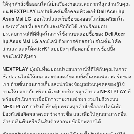
ให้ทุกคำสั่งซื้อออนไลน์เป็นเรื่องง่ายและสะดวกที่สุดสำหรับคุณ
บน
NEXTPLAY
แอปพลิเคชันซื้อคอมพิวเตอร์
Dell Acer hp
Asus Msi LG
ออนไลน์และเว็บซื้อของออนไลน์ยอดนิยมใน
ประเทศไทย ที่ปลอดภัยและเชื่อถือได้ เราพร้อมมอบ
ประสบการณ์ที่ดีที่สุดในการใช้งานบนแอปซื้อของ
Dell Acer
hp Asus Msi LG
ออนไลน์ ด้วยการคัดสรรโปรโมชั่น โค้ด
ส่วนลด และโค้ดส่งฟรี* แบบปัง ๆ เพื่อตอกย้ำการช้อปปิ้ง
ออนไลน์ที่คุ้มค่า
NEXTPLAY
มุ่งมั่นที่จะมอบประสบการณ์ที่ดีให้กับคุณในการ
ช้อปออนไลน์ให้สนุกและปลอดภัยมากยิ่งขึ้นบนแพลตฟอร์มของ
เรา ด้วยขั้นตอนการเก็บและปกป้องข้อมูลส่วนบุคคลของผู้ใช้
งานให้ปลอดภัย พร้อมด้วยฝ่ายบริการลูกค้าของ
NEXTPLAY
ที่
พร้อมดำเนินการเมื่อมีการรายงานเข้ามา รวมไปถึงระบบ
NEXTPLAY
การันตี ที่จะคุ้มครองทุกคำสั่งซื้อออนไลน์เพื่อ
ป้องกันข้อผิดพลาดระหว่างการซื้อ และเพื่อให้คุณสามารถยื่น
คำขอเงินคืนหรือคืนสินค้าหากพบข้อผิดพลาดได้