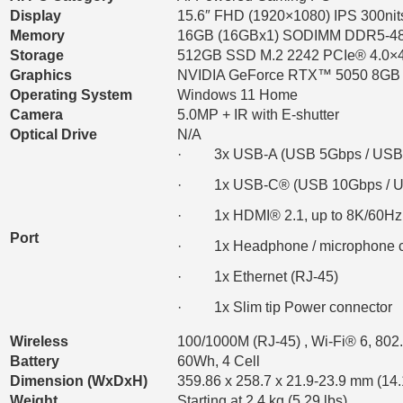
Display
15.6″ FHD (1920×1080) IPS 300ni
Memory
16GB (16GBx1) SODIMM DDR5-4
Storage
512GB SSD M.2 2242 PCIe® 4.0
Graphics
NVIDIA GeForce RTX™ 5050 8GB 
Operating System
Windows 11 Home
Camera
5.0MP + IR with E-shutter
Optical Drive
N/A
· 3x USB-A (USB 5Gbps / USB 
· 1x USB-C® (USB 10Gbps / USB 
· 1x HDMI® 2.1, up to 8K/60Hz
Port
· 1x Headphone / microphone c
· 1x Ethernet (RJ-45)
· 1x Slim tip Power connector
Wireless
100/1000M (RJ-45) , Wi-Fi® 6, 802
Battery
60Wh, 4 Cell
Dimension (WxDxH)
359.86 x 258.7 x 21.9-23.9 mm (14.
Weight
Starting at 2.4 kg (5.29 lbs)