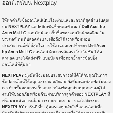
ออนไลน์บน Nextplay
ให้ทุกคำสั่งซื้อออนไลน์เป็นเรื่องง่ายและสะดวกที่สุดสำหรับคุณ
บน
NEXTPLAY
แอปพลิเคชันซื้อคอมพิวเตอร์
Dell Acer hp
Asus Msi LG
ออนไลน์และเว็บซื้อของออนไลน์ยอดนิยมใน
ประเทศไทย ที่ปลอดภัยและเชื่อถือได้ เราพร้อมมอบ
ประสบการณ์ที่ดีที่สุดในการใช้งานบนแอปซื้อของ
Dell Acer
hp Asus Msi LG
ออนไลน์ ด้วยการคัดสรรโปรโมชั่น โค้ด
ส่วนลด และโค้ดส่งฟรี* แบบปัง ๆ เพื่อตอกย้ำการช้อปปิ้ง
ออนไลน์ที่คุ้มค่า
NEXTPLAY
มุ่งมั่นที่จะมอบประสบการณ์ที่ดีให้กับคุณในการ
ช้อปออนไลน์ให้สนุกและปลอดภัยมากยิ่งขึ้นบนแพลตฟอร์มของ
เรา ด้วยขั้นตอนการเก็บและปกป้องข้อมูลส่วนบุคคลของผู้ใช้
งานให้ปลอดภัย พร้อมด้วยฝ่ายบริการลูกค้าของ
NEXTPLAY
ที่
พร้อมดำเนินการเมื่อมีการรายงานเข้ามา รวมไปถึงระบบ
NEXTPLAY
การันตี ที่จะคุ้มครองทุกคำสั่งซื้อออนไลน์เพื่อ