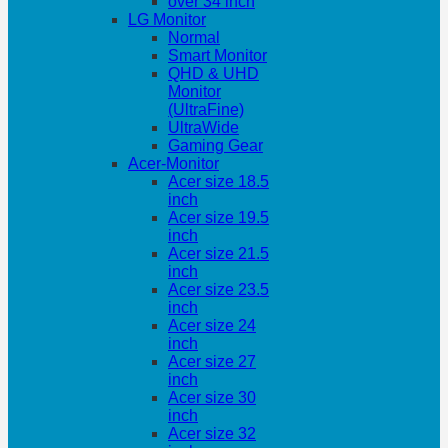
over 34 inch
LG Monitor
Normal
Smart Monitor
QHD & UHD
Monitor
(UltraFine)
UltraWide
Gaming Gear
Acer-Monitor
Acer size 18.5
inch
Acer size 19.5
inch
Acer size 21.5
inch
Acer size 23.5
inch
Acer size 24
inch
Acer size 27
inch
Acer size 30
inch
Acer size 32