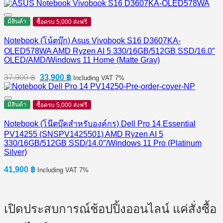
มีสินค้า
ซื้อครบ 5,000 ส่งฟรี
Notebook (โน้ตบุ๊ก) Asus Vivobook S16 D3607KA-
OLED578WA AMD Ryzen AI 5 330/16GB/512GB SSD/16.0″
OLED/AMD/Windows 11 Home (Matte Gray)
Original
Current
37,900
฿
33,900
฿
Including VAT 7%
price
price
was:
is:
37,900 ฿.
33,900 ฿.
มีสินค้า
ซื้อครบ 5,000 ส่งฟรี
Notebook (โน๊ตบุ๊คสำหรับองค์กร) Dell Pro 14 Essential
PV14255 (SNSPV1425501) AMD Ryzen AI 5
330/16GB/512GB SSD/14.0″/Windows 11 Pro (Platinum
Silver)
41,900
฿
Including VAT 7%
เปิดประสบการณ์ช้อปปิ้งออนไลน์ แค่สั่งซื้อ