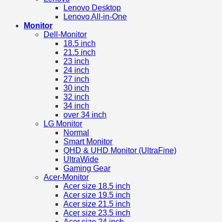
Lenovo Desktop
Lenovo All-in-One
Monitor
Dell-Monitor
18.5 inch
21.5 inch
23 inch
24 inch
27 inch
30 inch
32 inch
34 inch
over 34 inch
LG Monitor
Normal
Smart Monitor
QHD & UHD Monitor (UltraFine)
UltraWide
Gaming Gear
Acer-Monitor
Acer size 18.5 inch
Acer size 19.5 inch
Acer size 21.5 inch
Acer size 23.5 inch
Acer size 24 inch