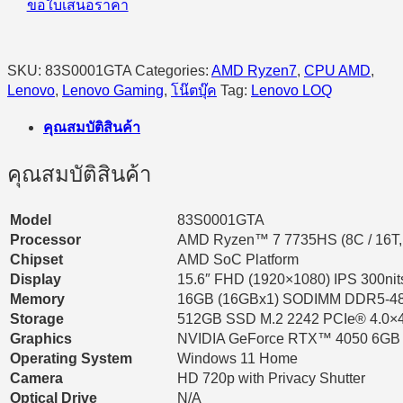
ขอใบเสนอราคา
SKU:
83S0001GTA
Categories:
AMD Ryzen7
,
CPU AMD
,
Lenovo
,
Lenovo Gaming
,
โน๊ตบุ๊ค
Tag:
Lenovo LOQ
คุณสมบัติสินค้า
คุณสมบัติสินค้า
Model
83S0001GTA
Processor
AMD Ryzen™ 7 7735HS (8C / 16T, 
Chipset
AMD SoC Platform
Display
15.6″ FHD (1920×1080) IPS 300nit
Memory
16GB (16GBx1) SODIMM DDR5-4
Storage
512GB SSD M.2 2242 PCIe® 4.0
Graphics
NVIDIA GeForce RTX™ 4050 6GB 
Operating System
Windows 11 Home
Camera
HD 720p with Privacy Shutter
Optical Drive
N/A