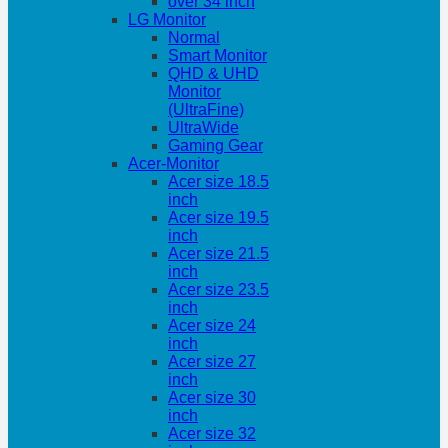
over 34 inch
LG Monitor
Normal
Smart Monitor
QHD & UHD
Monitor
(UltraFine)
UltraWide
Gaming Gear
Acer-Monitor
Acer size 18.5
inch
Acer size 19.5
inch
Acer size 21.5
inch
Acer size 23.5
inch
Acer size 24
inch
Acer size 27
inch
Acer size 30
inch
Acer size 32