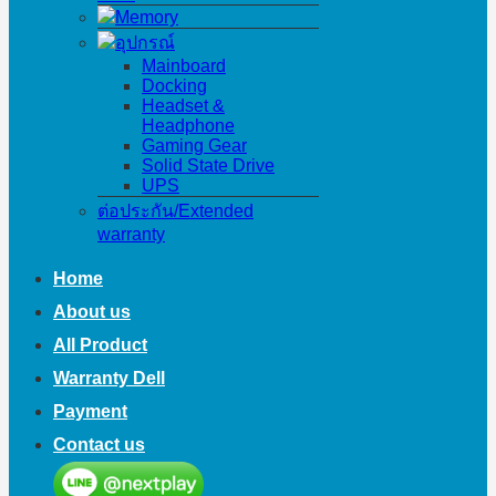
Memory
อุปกรณ์
Mainboard
Docking
Headset &
Headphone
Gaming Gear
Solid State Drive
UPS
ต่อประกัน/Extended
warranty
Home
About us
All Product
Warranty Dell
Payment
Contact us