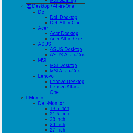
MSI Gaming
Desktop / All-in-One
Dell
Dell Desktop
Dell All-in-One
Acer
Acer Desktop
Acer All-in-One
ASUS
ASUS Desktop
ASUS All-in-One
MSI
MSI Desktop
MSI All-in-One
Lenovo
Lenovo Desktop
Lenovo All-in-
One
Monitor
Dell-Monitor
18.5 inch
21.5 inch
23 inch
24 inch
27 inch