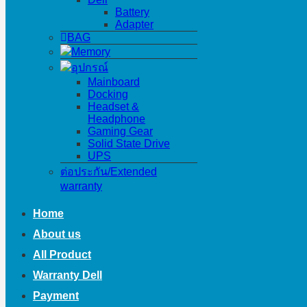
Battery
Adapter
BAG
Memory
อุปกรณ์
Mainboard
Docking
Headset &
Headphone
Gaming Gear
Solid State Drive
UPS
ต่อประกัน/Extended
warranty
Home
About us
All Product
Warranty Dell
Payment