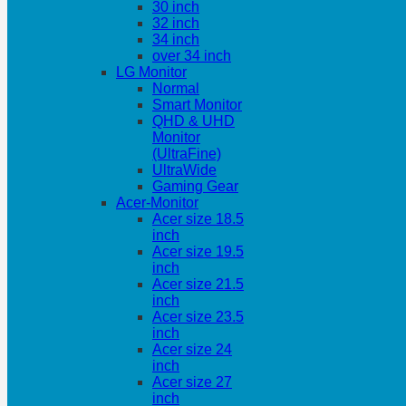
30 inch
32 inch
34 inch
over 34 inch
LG Monitor
Normal
Smart Monitor
QHD & UHD
Monitor
(UltraFine)
UltraWide
Gaming Gear
Acer-Monitor
Acer size 18.5
inch
Acer size 19.5
inch
Acer size 21.5
inch
Acer size 23.5
inch
Acer size 24
inch
Acer size 27
inch