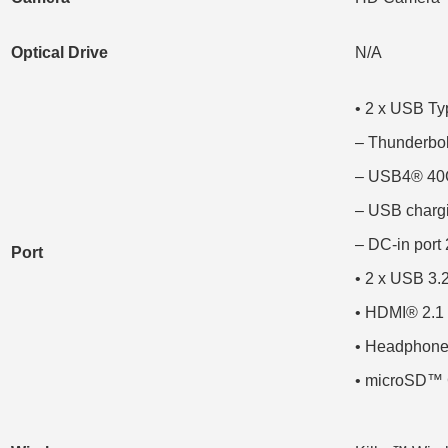
Optical Drive
N/A
• 2 x USB Ty
– Thunderbo
– USB4® 40
– USB chargi
– DC-in port
Port
• 2 x USB 3.
• HDMI® 2.1 
• Headphone
• microSD™ 