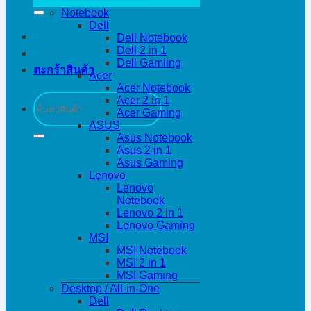
Notebook
Dell
Dell Notebook
Dell 2 in 1
Dell Gamiing
ตะกร้าสินค้า
Acer
Acer Notebook
ค้นหา:
Acer 2 in 1
Acer Gaming
ASUS
Asus Notebook
Asus 2 in 1
Asus Gaming
Lenovo
Lenovo
Notebook
Lenovo 2 in 1
Lenovo Gaming
MSI
MSI Notebook
MSI 2 in 1
MSI Gaming
Desktop / All-in-One
Dell