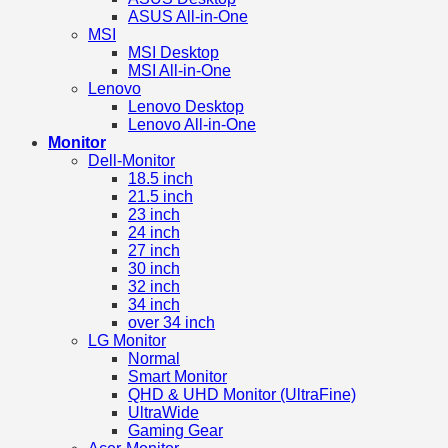
ASUS All-in-One
MSI
MSI Desktop
MSI All-in-One
Lenovo
Lenovo Desktop
Lenovo All-in-One
Monitor
Dell-Monitor
18.5 inch
21.5 inch
23 inch
24 inch
27 inch
30 inch
32 inch
34 inch
over 34 inch
LG Monitor
Normal
Smart Monitor
QHD & UHD Monitor (UltraFine)
UltraWide
Gaming Gear