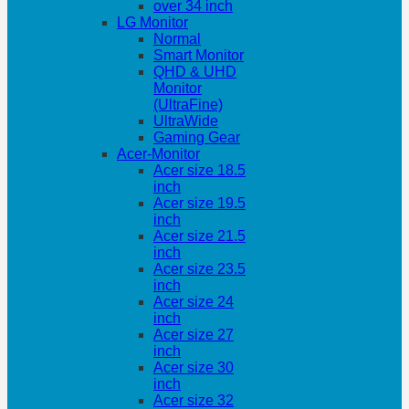
over 34 inch
LG Monitor
Normal
Smart Monitor
QHD & UHD
Monitor
(UltraFine)
UltraWide
Gaming Gear
Acer-Monitor
Acer size 18.5
inch
Acer size 19.5
inch
Acer size 21.5
inch
Acer size 23.5
inch
Acer size 24
inch
Acer size 27
inch
Acer size 30
inch
Acer size 32