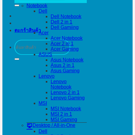
Notebook
Dell
Dell Notebook
Dell 2 in 1
Dell Gamiing
ตะกร้าสินค้า
Acer
Acer Notebook
ค้นหา:
Acer 2 in 1
Acer Gaming
ASUS
Asus Notebook
Asus 2 in 1
Asus Gaming
Lenovo
Lenovo
Notebook
Lenovo 2 in 1
Lenovo Gaming
MSI
MSI Notebook
MSI 2 in 1
MSI Gaming
Desktop / All-in-One
Dell