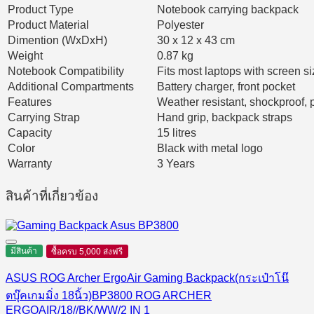
Product Type
Notebook carrying backpack
Product Material
Polyester
Dimention (WxDxH)
30 x 12 x 43 cm
Weight
0.87 kg
Notebook Compatibility
Fits most laptops with screen 
Additional Compartments
Battery charger, front pocket
Features
Weather resistant, shockproof
Carrying Strap
Hand grip, backpack straps
Capacity
15 litres
Color
Black with metal logo
Warranty
3 Years
สินค้าที่เกี่ยวข้อง
มีสินค้า
ซื้อครบ 5,000 ส่งฟรี
ASUS ROG Archer ErgoAir Gaming Backpack(กระเป๋าโน๊
ตบุ๊คเกมมิ่ง 18นิ้ว)BP3800 ROG ARCHER
ERGOAIR/18//BK/WW/2 IN 1