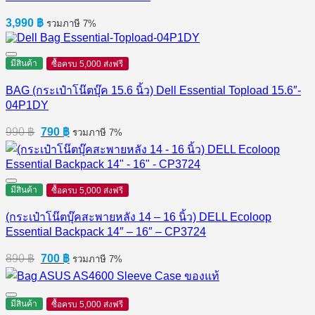
3,990
฿
รวมภาษี 7%
มีสินค้า
ซื้อครบ 5,000 ส่งฟรี
BAG (กระเป๋าโน๊ตบุ๊ค 15.6 นิ้ว) Dell Essential Topload 15.6″-
04P1DY
Original
Current
990
฿
790
฿
รวมภาษี 7%
price
price
was:
is:
990 ฿.
790 ฿.
มีสินค้า
ซื้อครบ 5,000 ส่งฟรี
(กระเป๋าโน๊ตบุ๊คสะพายหลัง 14 – 16 นิ้ว) DELL Ecoloop
Essential Backpack 14″ – 16″ – CP3724
Original
Current
890
฿
700
฿
รวมภาษี 7%
price
price
was:
is:
890 ฿.
700 ฿.
มีสินค้า
ซื้อครบ 5,000 ส่งฟรี