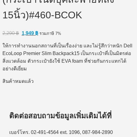
15นิ้ว)#460-BCOK
Original
Current
2,290
฿
1,949
฿
รวมภาษี 7%
price
price
was:
is:
ให้การทำงานนอกสถานที่เป็นเรื่องง่าย และไม่รู้สึกว่าหนัก Dell
2,290 ฿.
1,949 ฿.
EcoLoop Premier Slim Backpack15 เป็นกระเป๋าที่เป็นมิตรต่อ
สิ่งแวดล้อม ตัวกระเป๋ายังใช้ EVA foam ที่ช่วยกันกระแทกได้
อย่างดีเยี่ยม
สินค้าหมดแล้ว
ติดต่อสอบถามข้อมูลเพิ่มเติมได้ที่
เบอร์โทร. 02-491-4564 ext. 1096, 087-984-2890