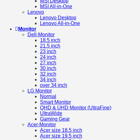
MSI Desktop
MSI All-in-One
Lenovo
Lenovo Desktop
Lenovo All-in-One
Monitor
Dell-Monitor
18.5 inch
21.5 inch
23 inch
24 inch
27 inch
30 inch
32 inch
34 inch
over 34 inch
LG Monitor
Normal
Smart Monitor
QHD & UHD Monitor (UltraFine)
UltraWide
Gaming Gear
Acer-Monitor
Acer size 18.5 inch
Acer size 19.5 inch