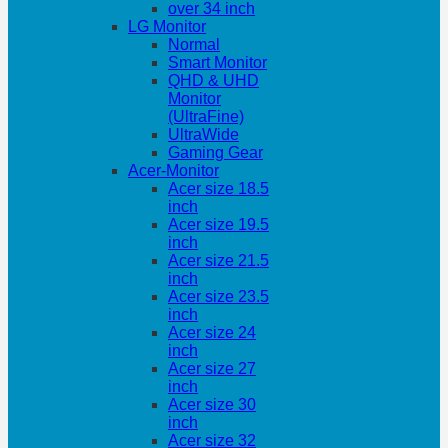
over 34 inch
LG Monitor
Normal
Smart Monitor
QHD & UHD
Monitor
(UltraFine)
UltraWide
Gaming Gear
Acer-Monitor
Acer size 18.5
inch
Acer size 19.5
inch
Acer size 21.5
inch
Acer size 23.5
inch
Acer size 24
inch
Acer size 27
inch
Acer size 30
inch
Acer size 32