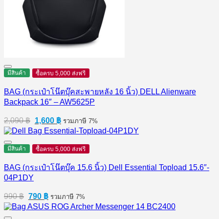
มีสินค้า
ซื้อครบ 5,000 ส่งฟรี
BAG (กระเป๋าโน๊ตบุ๊คสะพายหลัง 16 นิ้ว) DELL Alienware
Backpack 16″ – AW5625P
Original
Current
2,090
฿
1,600
฿
รวมภาษี 7%
price
price
was:
is:
2,090 ฿.
1,600 ฿.
มีสินค้า
ซื้อครบ 5,000 ส่งฟรี
BAG (กระเป๋าโน๊ตบุ๊ค 15.6 นิ้ว) Dell Essential Topload 15.6″-
04P1DY
Original
Current
990
฿
790
฿
รวมภาษี 7%
price
price
was:
is: