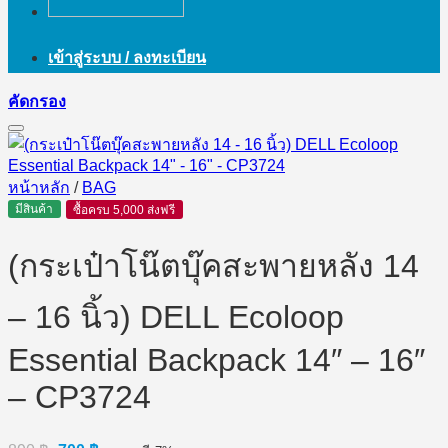
เข้าสู่ระบบ / ลงทะเบียน
คัดกรอง
หน้าหลัก
/
BAG
มีสินค้า
ซื้อครบ 5,000 ส่งฟรี
(กระเป๋าโน๊ตบุ๊คสะพายหลัง 14
– 16 นิ้ว) DELL Ecoloop
Essential Backpack 14″ – 16″
– CP3724
Original
Current