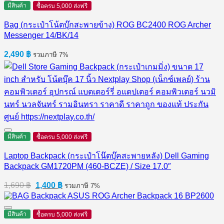
990 ฿.
790 ฿.
มีสินค้า
ซื้อครบ 5,000 ส่งฟรี
Bag (กระเป๋าโน้ตบุ๊กสะพายข้าง) ROG BC2400 ROG Archer
Messenger 14/BK/14
2,490
฿
รวมภาษี 7%
มีสินค้า
ซื้อครบ 5,000 ส่งฟรี
Laptop Backpack (กระเป๋าโน๊ตบุ๊คสะพายหลัง) Dell Gaming
Backpack GM1720PM (460-BCZE) / Size 17.0″
Original
Current
1,690
฿
1,400
฿
รวมภาษี 7%
price
price
was:
is:
1,690 ฿.
1,400 ฿.
มีสินค้า
ซื้อครบ 5,000 ส่งฟรี