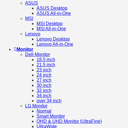
ASUS
ASUS Desktop
ASUS All-in-One
MSI
MSI Desktop
MSI All-in-One
Lenovo
Lenovo Desktop
Lenovo All-in-One
Monitor
Dell-Monitor
18.5 inch
21.5 inch
23 inch
24 inch
27 inch
30 inch
32 inch
34 inch
over 34 inch
LG Monitor
Normal
Smart Monitor
QHD & UHD Monitor (UltraFine)
UltraWide