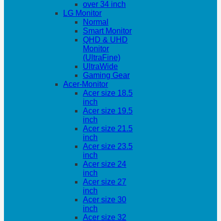
over 34 inch
LG Monitor
Normal
Smart Monitor
QHD & UHD
Monitor
(UltraFine)
UltraWide
Gaming Gear
Acer-Monitor
Acer size 18.5
inch
Acer size 19.5
inch
Acer size 21.5
inch
Acer size 23.5
inch
Acer size 24
inch
Acer size 27
inch
Acer size 30
inch
Acer size 32