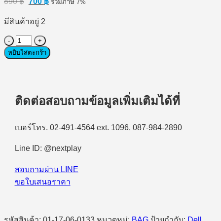
890
฿
700
฿
รวมภาษี 7%
price
price
was:
is:
มีสินค้าอยู่ 2
890 ฿.
700 ฿.
จำนวน
หยิบใส่ตะกร้า
(กระ
เป๋า
โน๊
ตบุ๊ค
ติดต่อสอบถามข้อมูลเพิ่มเติมได้ที่
สะพาย
หลัง
14
เบอร์โทร. 02-491-4564 ext. 1096, 087-984-2890
-
16
Line ID: @nextplay
นิ้ว)
DELL
สอบถามผ่าน LINE
Ecoloop
ขอใบเสนอราคา
Essential
Backpack
14"
-
16"
รหัสสินค้า:
01-17-06-0133
หมวดหมู่:
BAG
ป้ายกำกับ:
Dell