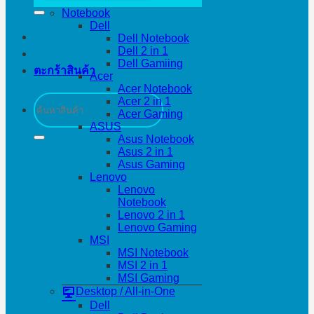
Notebook
Dell
Dell Notebook
Dell 2 in 1
Dell Gamiing
ตะกร้าสินค้า
Acer
Acer Notebook
ค้นหา:
Acer 2 in 1
Acer Gaming
ASUS
Asus Notebook
Asus 2 in 1
Asus Gaming
Lenovo
Lenovo
Notebook
Lenovo 2 in 1
Lenovo Gaming
MSI
MSI Notebook
MSI 2 in 1
MSI Gaming
Desktop / All-in-One
Dell