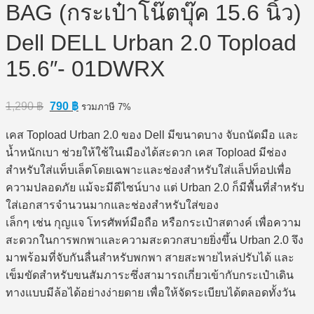
BAG (กระเป๋าโน๊ตบุ๊ค 15.6 นิ้ว)
Dell DELL Urban 2.0 Topload
15.6″- 01DWRX
Original
Current
1,290
฿
790
฿
รวมภาษี 7%
price
price
was:
is:
เคส Topload Urban 2.0 ของ Dell มีขนาดบาง จับถนัดมือ และ
1,290 ฿.
790 ฿.
น้ำหนักเบา ช่วยให้ใช้ในเมืองได้สะดวก เคส Topload มีช่อง
สำหรับใส่แท็บเล็ตโดยเฉพาะและช่องสำหรับใส่แล็ปท็อปเพื่อ
ความปลอดภัย แม้จะมีดีไซน์บาง แต่ Urban 2.0 ก็มีพื้นที่สำหรับ
ใส่เอกสารจำนวนมากและช่องสำหรับใส่ของ
เล็กๆ เช่น กุญแจ โทรศัพท์มือถือ หรือกระเป๋าสตางค์ เพื่อความ
สะดวกในการพกพาและความสะดวกสบายยิ่งขึ้น Urban 2.0 จึง
มาพร้อมที่จับกันลื่นสำหรับพกพา สายสะพายไหล่ปรับได้ และ
เข็มขัดสำหรับขนสัมภาระซึ่งสามารถเกี่ยวเข้ากับกระเป๋าเดิน
ทางแบบมีล้อได้อย่างง่ายดาย เพื่อให้จัดระเบียบได้ตลอดทั้งวัน