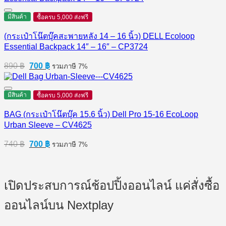
990 ฿.
790 ฿.
มีสินค้า
ซื้อครบ 5,000 ส่งฟรี
(กระเป๋าโน๊ตบุ๊คสะพายหลัง 14 – 16 นิ้ว) DELL Ecoloop
Essential Backpack 14″ – 16″ – CP3724
Original
Current
890
฿
700
฿
รวมภาษี 7%
price
price
was:
is:
890 ฿.
700 ฿.
มีสินค้า
ซื้อครบ 5,000 ส่งฟรี
BAG (กระเป๋าโน๊ตบุ๊ค 15.6 นิ้ว) Dell Pro 15-16 EcoLoop
Urban Sleeve – CV4625
Original
Current
740
฿
700
฿
รวมภาษี 7%
price
price
was:
is:
740 ฿.
700 ฿.
เปิดประสบการณ์ช้อปปิ้งออนไลน์ แค่สั่งซื้อ
ออนไลน์บน Nextplay