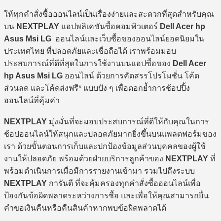
ให้ทุกคำสั่งซื้อออนไลน์เป็นเรื่องง่ายและสะดวกที่สุดสำหรับคุณ
บน
NEXTPLAY
แอปพลิเคชันซื้อคอมพิวเตอร์
Dell Acer hp
Asus Msi LG
ออนไลน์และเว็บซื้อของออนไลน์ยอดนิยมใน
ประเทศไทย ที่ปลอดภัยและเชื่อถือได้ เราพร้อมมอบ
ประสบการณ์ที่ดีที่สุดในการใช้งานบนแอปซื้อของ
Dell Acer
hp Asus Msi LG
ออนไลน์ ด้วยการคัดสรรโปรโมชั่น โค้ด
ส่วนลด และโค้ดส่งฟรี* แบบปัง ๆ เพื่อตอกย้ำการช้อปปิ้ง
ออนไลน์ที่คุ้มค่า
NEXTPLAY
มุ่งมั่นที่จะมอบประสบการณ์ที่ดีให้กับคุณในการ
ช้อปออนไลน์ให้สนุกและปลอดภัยมากยิ่งขึ้นบนแพลตฟอร์มของ
เรา ด้วยขั้นตอนการเก็บและปกป้องข้อมูลส่วนบุคคลของผู้ใช้
งานให้ปลอดภัย พร้อมด้วยฝ่ายบริการลูกค้าของ
NEXTPLAY
ที่
พร้อมดำเนินการเมื่อมีการรายงานเข้ามา รวมไปถึงระบบ
NEXTPLAY
การันตี ที่จะคุ้มครองทุกคำสั่งซื้อออนไลน์เพื่อ
ป้องกันข้อผิดพลาดระหว่างการซื้อ และเพื่อให้คุณสามารถยื่น
คำขอเงินคืนหรือคืนสินค้าหากพบข้อผิดพลาดได้