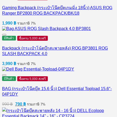
Gaming Backpack (กระเป๋าโน๊ตบุ๊คเกมมิ่ง 18นิ้ว) ASUS ROG
Ranger BP2800 ROG BACKPACK/BK/18
1,990
฿
รวมภาษี 7%
มีสินค้า
ซื้อครบ 5,000 ส่งฟรี
Backpack (กระเป๋าโน้ตบุ๊กสะพายหลัง) ROG BP3801 ROG
SLASH BACKPACK 4.0
3,990
฿
รวมภาษี 7%
มีสินค้า
ซื้อครบ 5,000 ส่งฟรี
BAG (กระเป๋าโน๊ตบุ๊ค 15.6 นิ้ว) Dell Essential Topload 15.6″-
04P1DY
Original
Current
990
฿
790
฿
รวมภาษี 7%
price
price
was:
is: