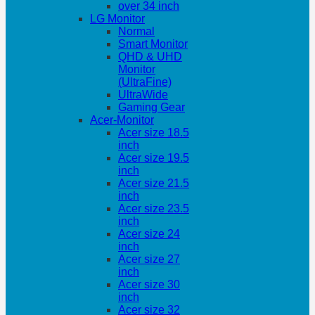
over 34 inch
LG Monitor
Normal
Smart Monitor
QHD & UHD
Monitor
(UltraFine)
UltraWide
Gaming Gear
Acer-Monitor
Acer size 18.5
inch
Acer size 19.5
inch
Acer size 21.5
inch
Acer size 23.5
inch
Acer size 24
inch
Acer size 27
inch
Acer size 30
inch
Acer size 32