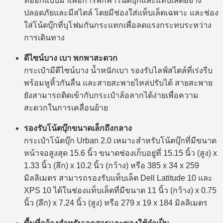
ที่ออกแบบมาเพื่อการพกพาโน้ตบุ๊กและแท็บเล็ตอย่าง
ปลอดภัยและมีสไตล์ โดยมีช่องใส่แท็บเล็ตเฉพาะ และช่อง
ใส่โน้ตบุ๊กที่บุโฟมกันกระแทกเพื่อลดแรงกระทบระหว่าง
การเดินทาง
ดีไซน์บาง เบา พกพาสะดวก
กระเป๋ามีดีไซน์บาง น้ำหนักเบา รองรับไลฟ์สไตล์ที่เร่งรีบ
พร้อมหูหิ้วกันลื่น และสายสะพายไหล่ปรับได้ สายสะพาย
ยังสามารถติดเข้ากับกระเป๋าล้อลากได้ง่ายเพื่อความ
สะดวกในการเคลื่อนย้าย
รองรับโน้ตบุ๊กขนาดเล็กถึงกลาง
กระเป๋าโน้ตบุ๊ก Urban 2.0 เหมาะสำหรับโน้ตบุ๊กที่มีขนาด
หน้าจอสูงสุด 15.6 นิ้ว ขนาดช่องเก็บอยู่ที่ 15.15 นิ้ว (สูง) x
1.33 นิ้ว (ลึก) x 10.2 นิ้ว (กว้าง) หรือ 385 x 34 x 259
มิลลิเมตร สามารถรองรับแท็บเล็ต Dell Latitude 10 และ
XPS 10 ได้ในช่องแท็บเล็ตที่มีขนาด 11 นิ้ว (กว้าง) x 0.75
นิ้ว (ลึก) x 7.24 นิ้ว (สูง) หรือ 279 x 19 x 184 มิลลิเมตร