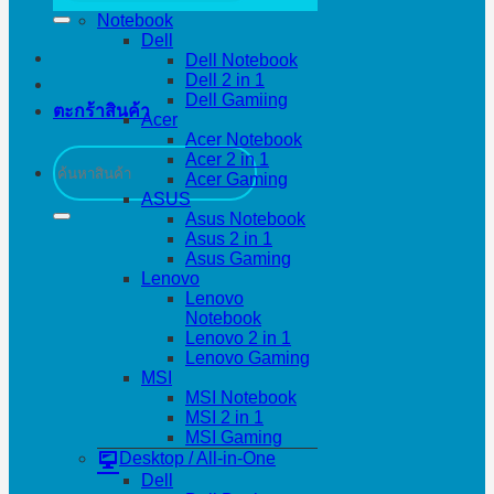
Notebook
Dell
Dell Notebook
Dell 2 in 1
Dell Gamiing
ตะกร้าสินค้า
Acer
Acer Notebook
ค้นหา:
Acer 2 in 1
Acer Gaming
ASUS
Asus Notebook
Asus 2 in 1
Asus Gaming
Lenovo
Lenovo
Notebook
Lenovo 2 in 1
Lenovo Gaming
MSI
MSI Notebook
MSI 2 in 1
MSI Gaming
Desktop / All-in-One
Dell