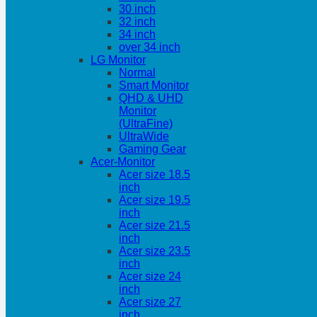
30 inch
32 inch
34 inch
over 34 inch
LG Monitor
Normal
Smart Monitor
QHD & UHD
Monitor
(UltraFine)
UltraWide
Gaming Gear
Acer-Monitor
Acer size 18.5
inch
Acer size 19.5
inch
Acer size 21.5
inch
Acer size 23.5
inch
Acer size 24
inch
Acer size 27
inch