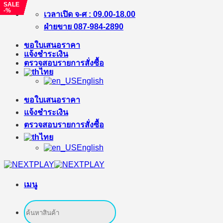
SALE
SALE
SALE
SALE
SALE
SALE
SALE
SALE
-%
-%
-%
-%
-5%
-23%
-%
-%
ข้าม
เวลาเปิด จ-ศ : 09.00-18.00
ไป
ฝ่ายขาย 087-984-2890
ยัง
ขอใบเสนอราคา
เนื้อหา
แจ้งชำระเงิน
ตรวจสอบรายการสั่งซื้อ
ไทย
English
ขอใบเสนอราคา
แจ้งชำระเงิน
ตรวจสอบรายการสั่งซื้อ
ไทย
English
เมนู
ค้นหา: