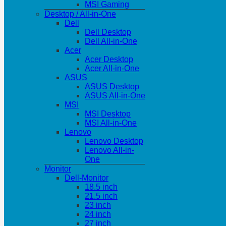
MSI Gaming
Desktop / All-in-One
Dell
Dell Desktop
Dell All-in-One
Acer
Acer Desktop
Acer All-in-One
ASUS
ASUS Desktop
ASUS All-in-One
MSI
MSI Desktop
MSI All-in-One
Lenovo
Lenovo Desktop
Lenovo All-in-
One
Monitor
Dell-Monitor
18.5 inch
21.5 inch
23 inch
24 inch
27 inch