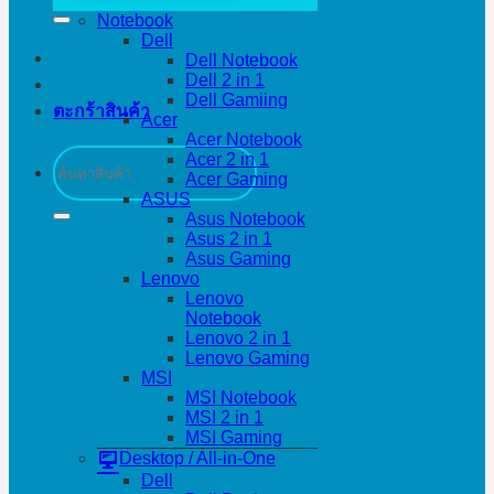
Notebook
Dell
Dell Notebook
Dell 2 in 1
Dell Gamiing
ตะกร้าสินค้า
Acer
Acer Notebook
ค้นหา:
Acer 2 in 1
Acer Gaming
ASUS
Asus Notebook
Asus 2 in 1
Asus Gaming
Lenovo
Lenovo
Notebook
Lenovo 2 in 1
Lenovo Gaming
MSI
MSI Notebook
MSI 2 in 1
MSI Gaming
Desktop / All-in-One
Dell