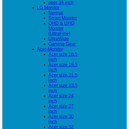
over 34 inch
LG Monitor
Normal
Smart Monitor
QHD & UHD
Monitor
(UltraFine)
UltraWide
Gaming Gear
Acer-Monitor
Acer size 18.5
inch
Acer size 19.5
inch
Acer size 21.5
inch
Acer size 23.5
inch
Acer size 24
inch
Acer size 27
inch
Acer size 30
inch
Acer size 32