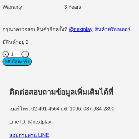
Warranty 3 Years
กรุณาตรวจสอบสินค้าอีกครั้งที
@nextplay
สินค้าพรีออเดอร์
มีสินค้าอยู่ 2
จำนวน
Docking
หยิบใส่ตะกร้า
Station
(อุปกรณ์
เชื่อม
ต่อ/
ติดต่อสอบถามข้อมูลเพิ่มเติมได้ที่
ขยาย
พอร์ต)
เบอร์โทร. 02-491-4564 ext. 1096, 087-984-2890
Dell
WD19DCS
Line ID: @nextplay
Performance
Dock
ชิ้น
สอบถามผ่าน LINE