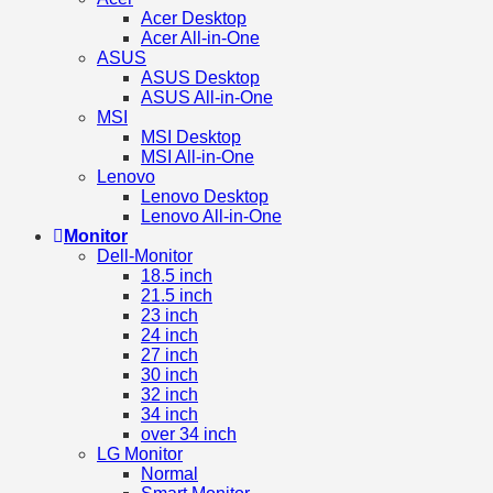
Acer Desktop
Acer All-in-One
ASUS
ASUS Desktop
ASUS All-in-One
MSI
MSI Desktop
MSI All-in-One
Lenovo
Lenovo Desktop
Lenovo All-in-One
Monitor
Dell-Monitor
18.5 inch
21.5 inch
23 inch
24 inch
27 inch
30 inch
32 inch
34 inch
over 34 inch
LG Monitor
Normal