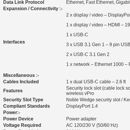
Data Link Protocol
Ethernet, Fast Ethernet, Gigabi
Expansion / Connectivity :-
2 x display / video – DisplayPo
1 x display / video – HDMI – 1
1 x USB-C
Interfaces
3 x USB 3.1 Gen 1 – 9 pin US
2 x USB-C 3.1 Gen 2
1 x network – Ethernet 1000 –
Miscellaneous :-
Cables Included
1 x dual USB-C cable – 2.6 ft
Security lock slot (cable lock 
Features
wireless vPro
Security Slot Type
Noble Wedge security slot / Ken
Compliant Standards
DisplayPort 1.4
Power:-
Power Device
Power adapter
Voltage Required
AC 120/230 V (50/60 Hz)