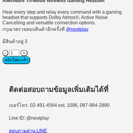
Alienware Tri-Mode Wireless Gaming Headset
9,990 ฿.
8,590 ฿.
Hear every step and relay every command with a gaming
headset that supports Dolby Atmos®, Active Noise
Cancelling and versatile connection options.
กรุณาตรวจสอบสินค้าอีกครั้งที
@nextplay
มีสินค้าอยู่ 3
จำนวน
หยิบใส่ตะกร้า
(หู
ฟัง
เกม
มิ่ง
ติดต่อสอบถามข้อมูลเพิ่มเติมได้ที่
ไร้
สาย)
Tri-
เบอร์โทร. 02-491-4564 ext. 1096, 087-984-2890
Mode
Wireless
Line ID: @nextplay
Gaming
Headset
สอบถามผ่าน LINE
DELL