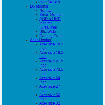
over 34 inch
LG Monitor
Normal
Smart Monitor
QHD & UHD
Monitor
(UltraFine)
UltraWide
Gaming Gear
Acer-Monitor
Acer size 18.5
inch
Acer size 19.5
inch
Acer size 21.5
inch
Acer size 23.5
inch
Acer size 24
inch
Acer size 27
inch
Acer size 30
inch
Acer size 32