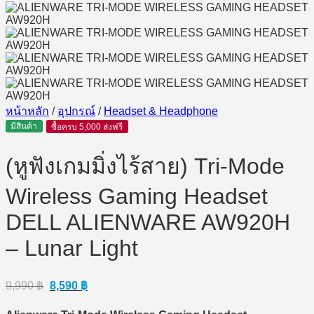
หน้าหลัก
/
อุปกรณ์
/
Headset & Headphone
มีสินค้า
ซื้อครบ 5,000 ส่งฟรี
(หูฟังเกมมิ่งไร้สาย) Tri-Mode
Wireless Gaming Headset
DELL ALIENWARE AW920H
– Lunar Light
Original
Current
9,990
฿
8,590
฿
price
price
was:
is: