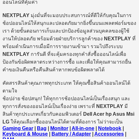
ออนไลน์ที่คุ้มค่า
NEXTPLAY
มุ่งมั่นที่จะมอบประสบการณ์ที่ดีให้กับคุณในการ
ช้อปออนไลน์ให้สนุกและปลอดภัยมากยิ่งขึ้นบนแพลตฟอร์มของ
เรา ด้วยขั้นตอนการเก็บและปกป้องข้อมูลส่วนบุคคลของผู้ใช้
งานให้ปลอดภัย พร้อมด้วยฝ่ายบริการลูกค้าของ
NEXTPLAY
ที่
พร้อมดำเนินการเมื่อมีการรายงานเข้ามา รวมไปถึงระบบ
NEXTPLAY
การันตี ที่จะคุ้มครองทุกคำสั่งซื้อออนไลน์เพื่อ
ป้องกันข้อผิดพลาดระหว่างการซื้อ และเพื่อให้คุณสามารถยื่น
คำขอเงินคืนหรือคืนสินค้าหากพบข้อผิดพลาดได้
คัดสรรสินค้าคุณภาพทุกประเภท ให้คุณซื้อสินค้าออนไลน์ได้
ตามใจ
ช้อปง่าย ช้อปสนุก! ให้ทุกการช้อปออนไลน์เป็นเรื่องสนุก และ
ทุกการสั่งของออนไลน์เป็นเรื่องง่าย เพราะที่
NEXTPLAY
มี
สินค้าทุกประเภทเกี่ยวกับคอมพิวเตอร์
Dell Acer hp Asus Msi
LG
ให้คุณเลือกซื้อออนไลน์ได้ตามที่ต้องการ ไม่ว่าจะเป็น
Gaming Gear
|
Bag
|
Monitor
|
All-in-one
|
Notebook
|
Keyboard & Mouse
|
Battery / Adapter
|
Accessories
|