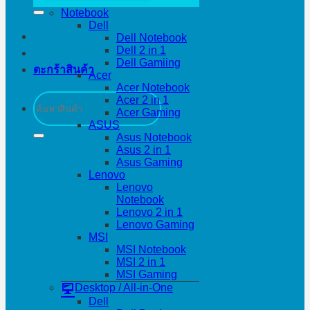
Notebook
Dell
Dell Notebook
Dell 2 in 1
Dell Gamiing
ตะกร้าสินค้า
Acer
Acer Notebook
ค้นหา:
Acer 2 in 1
Acer Gaming
ASUS
Asus Notebook
Asus 2 in 1
Asus Gaming
Lenovo
Lenovo
Notebook
Lenovo 2 in 1
Lenovo Gaming
MSI
MSI Notebook
MSI 2 in 1
MSI Gaming
Desktop / All-in-One
Dell