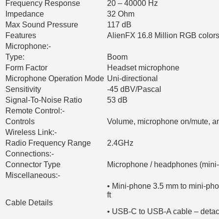
Frequency Response
20 – 40000 Hz
Impedance
32 Ohm
Max Sound Pressure
117 dB
Features
AlienFX 16.8 Million RGB color
Microphone:-
Type:
Boom
Form Factor
Headset microphone
Microphone Operation Mode
Uni-directional
Sensitivity
-45 dBV/Pascal
Signal-To-Noise Ratio
53 dB
Remote Control:-
Controls
Volume, microphone on/mute, an
Wireless Link:-
Radio Frequency Range
2.4GHz
Connections:-
Connector Type
Microphone / headphones (mini
Miscellaneous:-
• Mini-phone 3.5 mm to mini-ph
ft
Cable Details
• USB-C to USB-A cable – detach