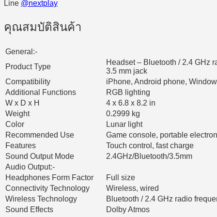
Line
@nextplay
คุณสมบัติสินค้า
General:-
Headset – Bluetooth / 2.4 GHz ra
Product Type
3.5 mm jack
Compatibility
iPhone, Android phone, Windo
Additional Functions
RGB lighting
W x D x H
4 x 6.8 x 8.2 in
Weight
0.2999 kg
Color
Lunar light
Recommended Use
Game console, portable electron
Features
Touch control, fast charge
Sound Output Mode
2.4GHz/Bluetooth/3.5mm
Audio Output:-
Headphones Form Factor
Full size
Connectivity Technology
Wireless, wired
Wireless Technology
Bluetooth / 2.4 GHz radio frequ
Sound Effects
Dolby Atmos